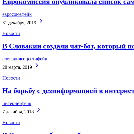
Еврокомиссия опубликовала список сам
евросоюз
фейк
Continue
31 декабря, 2019
Reading
Новости
В Словакии создали чат-бот, который 
словакия
соцсети
фейк
Continue
28 марта, 2019
Reading
Новости
На борьбу с дезинформацией в интернете
интернет
фейк
Continue
7 декабря, 2018
Reading
Новости