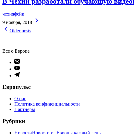
В Чехии разработали обучающую видеои
чехия
фейк
Continue
9 ноября, 2018
Reading
Навигация
Older posts
по
записям
Все о Европе
Элемент
меню
Элемент
меню
Элемент
меню
Европульс
О нас
Политика конфиденциальности
Партнеры
Рубрики
Новости
Новости из Европы каждый день