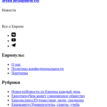
детям нездоровую еду
Новости
Все о Европе
Элемент
меню
Элемент
меню
Элемент
меню
Европульс
О нас
Политика конфиденциальности
Партнеры
Рубрики
Новости
Новости из Европы каждый день
Евротренд
Чем живет современное общество
Евроэкспресс
Путешествия, люди, традиции
Еврокампус
Университеты, гранты, учеба