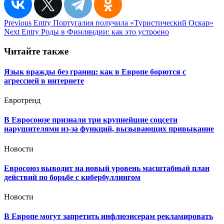
Навигация
Previous Entry
Португалия получила «Туристический Оскар»
Next Entry
Роды в Финляндии: как это устроено
по
записям
Читайте также
Язык вражды без границ: как в Европе борются с
агрессией в интернете
Евротренд
В Евросоюзе признали три крупнейшие соцсети
нарушителями из-за функций, вызывающих привыкание
Новости
Евросоюз выводит на новый уровень масштабный план
действий по борьбе с кибербуллингом
Новости
В Европе могут запретить инфлюэнсерам рекламировать