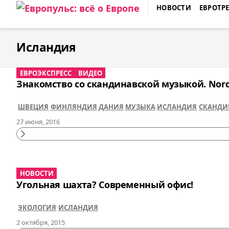
Skip
НОВОСТИ
ЕВРОТР
to
ЕВРОПУЛЬС: ВСЁ О ЕВРОПЕ
content
Исландия
ЕВРОЭКСПРЕСС
ВИДЕО
Знакомство со скандинавской музыкой. Nordi
ШВЕЦИЯ
ФИНЛЯНДИЯ
ДАНИЯ
МУЗЫКА
ИСЛАНДИЯ
СКАНДИ
27 июня, 2016
Continue
Reading
НОВОСТИ
Угольная шахта? Современный офис!
ЭКОЛОГИЯ
ИСЛАНДИЯ
2 октября, 2015