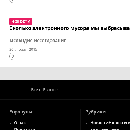
Continue
Reading
НОВОСТИ
Сколько электронного мусора мы выбрасыв
ИСЛАНДИЯ
ИССЛЕДОВАНИЕ
20 апреля, 2015
Continue
Reading
НАВИГАЦИЯ
ПО
Все о Европе
ЗАПИСЯМ
Европульс
Рубрики
О нас
Новости
Новости 
Политика
каждый день