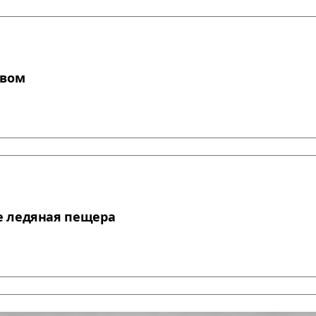
ивом
е ледяная пещера