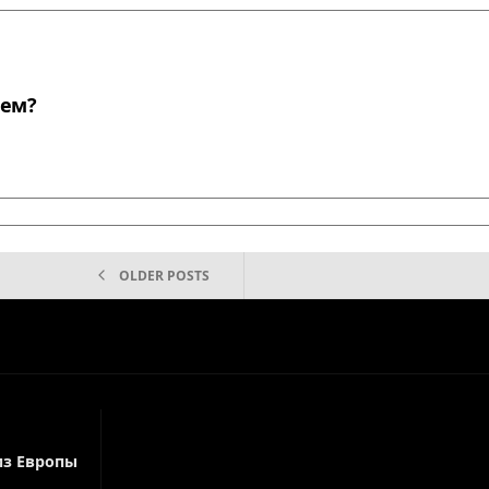
аем?
OLDER POSTS
из Европы