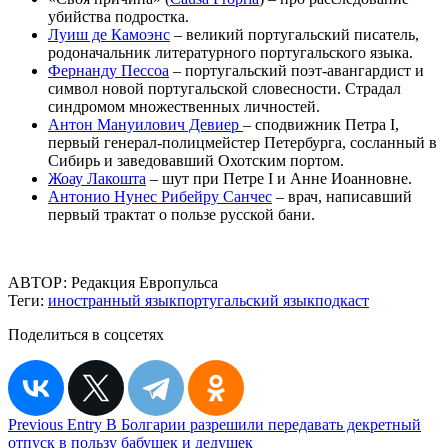
убийства подростка.
Луиш де Камоэнс
– великий португальский писатель,
родоначальник литературного португальского языка.
Фернанду Пессоа
–
португальский поэт-авангардист и
символ новой португальской словесности. Страдал
синдромом множественных личностей.
Антон Мануилович Девиер
– сподвижник Петра I,
первый генерал-полицмейстер Петербурга, сосланный в
Сибирь и заведовавший Охотским портом.
Жоау Лакошта
–
шут при Петре I и Анне Иоанновне.
Антонио Нунес Рибейру Санчес
– врач, написавший
первый трактат о пользе русской бани.
АВТОР:
Редакция Европульса
Теги:
иностранный язык
португальский язык
подкаст
Поделиться в соцсетях
Навигация
Previous Entry
В Болгарии разрешили передавать декретный
отпуск в пользу бабушек и дедушек