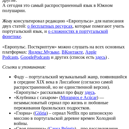
другие.
А сегодня это самый распространенный язык в Южном
полушарии.
Жоау консультировал редакцию «Европульса» для написания
двух статей:
о бесплатных ресурсах
, которые помогают учить
португальский язык, и
о сложностях в португальской
фонетике
.
«Европульс. Посткриптум» можно слушать на всех основных
платформах:
Яндекс.Музыке
,
ВКонтакте
,
Apple
Podcasts
,
GooglePodcasts
и других (список есть
здесь
) .
Ссылки и упоминания:
Фаду – португальский музыкальный жанр, появившийся
в середине XIX века в Лиссабоне (согласно самой
распространенной, но не единственной версии).
«Европульс» рассказывал про фаду
здесь
.
«Клубника с сахаром» (
Мorangos e Аçúcar
) —
незамысловатый сериал про жизнь и любовные
переживания бразильских подростков.
«Глориа» (
Glória
) – сериал Netflix про шпионскую
миссию в португальской деревне времен Холодной
войны.
«Своя причина» (
Causa Própria
) – про расследование