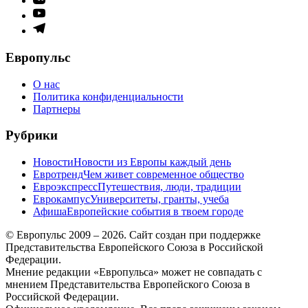
меню
Элемент
меню
Элемент
меню
Европульс
О нас
Политика конфиденциальности
Партнеры
Рубрики
Новости
Новости из Европы каждый день
Евротренд
Чем живет современное общество
Евроэкспресс
Путешествия, люди, традиции
Еврокампус
Университеты, гранты, учеба
Афиша
Европейские события в твоем городе
© Европульс 2009 – 2026. Сайт создан при поддержке
Представительства Европейского Союза в Российской
Федерации.
Мнение редакции «Европульса» может не совпадать с
мнением Представительства Европейского Союза в
Российской Федерации.