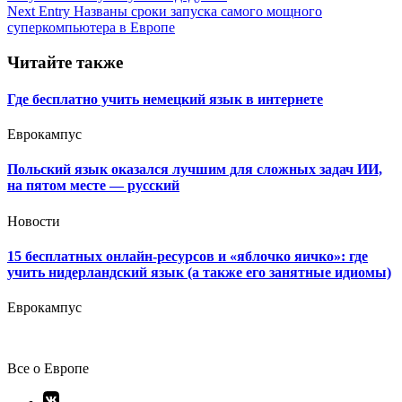
по
Next Entry
Названы сроки запуска самого мощного
записям
суперкомпьютера в Европе
Читайте также
Где бесплатно учить немецкий язык в интернете
Еврокампус
Польский язык оказался лучшим для сложных задач ИИ,
на пятом месте — русский
Новости
15 бесплатных онлайн-ресурсов и «яблочко яичко»: где
учить нидерландский язык (а также его занятные идиомы)
Еврокампус
Все о Европе
Элемент