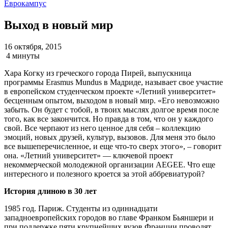
Еврокампус
Выход в новый мир
16 октября, 2015
4 минуты
Хара Когку из греческого города Пирей, выпускница
программы Erasmus Mundus в Мадриде, называет свое участие
в европейском студенческом проекте «Летний университет»
бесценным опытом, выходом в новый мир. «Его невозможно
забыть. Он будет с тобой, в твоих мыслях долгое время после
того, как все закончится. Но правда в том, что он у каждого
свой. Все черпают из него ценное для себя – коллекцию
эмоций, новых друзей, культур, вызовов. Для меня это было
все вышеперечисленное, и еще что-то сверх этого», – говорит
она. «Летний университет» — ключевой проект
некоммерческой молодежной организации AEGEE. Что еще
интересного и полезного кроется за этой аббревиатурой?
История длиною в 30 лет
1985 год. Париж. Студенты из одиннадцати
западноевропейских городов во главе Франком Бьяншери и
при поддержке пяти крупнейших вузов Франции проводят