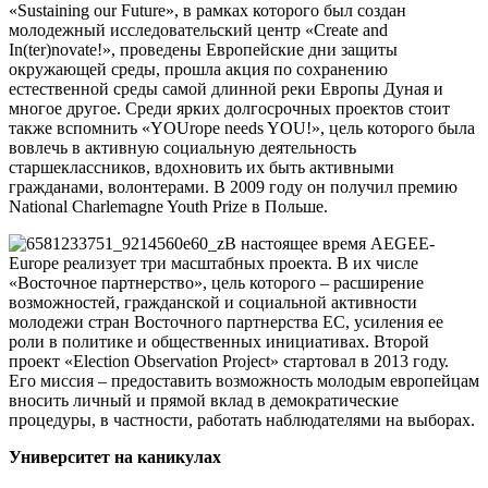
«Sustaining our Future», в рамках которого был создан
молодежный исследовательский центр «Create and
In(ter)novate!», проведены Европейские дни защиты
окружающей среды, прошла акция по сохранению
естественной среды самой длинной реки Европы Дуная и
многое другое. Среди ярких долгосрочных проектов стоит
также вспомнить «YOUrope needs YOU!», цель которого была
вовлечь в активную социальную деятельность
старшеклассников, вдохновить их быть активными
гражданами, волонтерами. В 2009 году он получил премию
National Charlemagne Youth Prize в Польше.
В настоящее время AEGEE-
Europe реализует три масштабных проекта. В их числе
«Восточное партнерство», цель которого – расширение
возможностей, гражданской и социальной активности
молодежи стран Восточного партнерства ЕС, усиления ее
роли в политике и общественных инициативах. Второй
проект «Election Observation Project» стартовал в 2013 году.
Его миссия – предоставить возможность молодым европейцам
вносить личный и прямой вклад в демократические
процедуры, в частности, работать наблюдателями на выборах.
Университет на каникулах