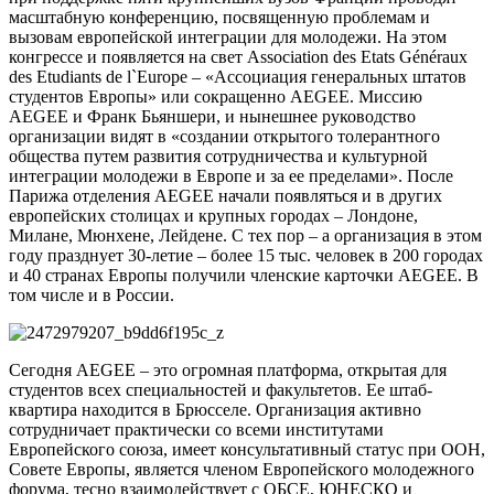
масштабную конференцию, посвященную проблемам и
вызовам европейской интеграции для молодежи. На этом
конгрессе и появляется на свет Association des Etats Généraux
des Etudiants de l`Europe – «Ассоциация генеральных штатов
студентов Европы» или сокращенно AEGEE. Миссию
AEGEE и Франк Бьяншери, и нынешнее руководство
организации видят в «создании открытого толерантного
общества путем развития сотрудничества и культурной
интеграции молодежи в Европе и за ее пределами». После
Парижа отделения AEGEE начали появляться и в других
европейских столицах и крупных городах – Лондоне,
Милане, Мюнхене, Лейдене. С тех пор – а организация в этом
году празднует 30-летие – более 15 тыс. человек в 200 городах
и 40 странах Европы получили членские карточки AEGEE. В
том числе и в России.
Сегодня AEGEE – это огромная платформа, открытая для
студентов всех специальностей и факультетов. Ее штаб-
квартира находится в Брюсселе. Организация активно
сотрудничает практически со всеми институтами
Европейского союза, имеет консультативный статус при ООН,
Совете Европы, является членом Европейского молодежного
форума, тесно взаимодействует с ОБСЕ, ЮНЕСКО и