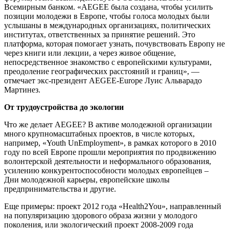
Всемирным банком. «AEGEE была создана, чтобы усилить
позиции молодежи в Европе, чтобы голоса молодых были
услышаны в международных организациях, политических
институтах, ответственных за принятие решений. Это
платформа, которая помогает узнать, почувствовать Европу не
через книги или лекции, а через живое общение,
непосредственное знакомство с европейскими культурами,
преодоление географических расстояний и границ», —
отмечает экс-президент AEGEE-Europe Луис Альварадо
Мартинез.
От трудоустройства до экологии
Что же делает AEGEE? В активе молодежной организации
много крупномасштабных проектов, в числе которых,
например, «Youth UnEmployment», в рамках которого в 2010
году по всей Европе прошли мероприятия по продвижению
волонтерской деятельности и неформального образования,
усилению конкурентоспособности молодых европейцев –
Дни молодежной карьеры, европейские школы
предпринимательства и другие.
Еще примеры: проект 2012 года «Health2You», направленный
на популяризацию здорового образа жизни у молодого
поколения, или экологический проект 2008-2009 года