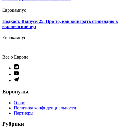
Еврокампус
Подкаст. Выпуск 25. Про то, как выиграть стипендию в
европейский вуз
Еврокампус
Все о Европе
Элемент
меню
Элемент
меню
Элемент
меню
Европульс
О нас
Политика конфиденциальности
Партнеры
Рубрики