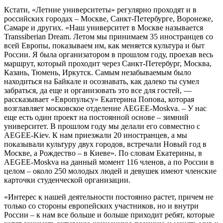
Кстати, «Летние университеты» регулярно проходят и в
российских городах – Москве, Санкт-Петербурге, Воронеже,
Самаре и других. «Наш университет в Москве называется
Transsiberian Dream. Летом мы принимаем 35 иностранцев со
всей Европы, показываем им, как меняется культура и быт
России. Я была организатором в прошлом году, проехав весь
маршрут, который проходит через Санкт-Петербург, Москва,
Казань, Тюмень, Иркутск. Самым незабываемым было
находиться на Байкале и осознавать, как далеко ты сумел
забраться, да еще и организовать это все для гостей, —
рассказывает «Европульсу» Екатерина Попова, которая
возглавляет московское отделение AEGEE-Moskva. – У нас
еще есть один проект на постоянной основе – зимний
университет. В прошлом году мы делали его совместно с
AEGEE-Kiev. К нам приезжали 20 иностранцев, а мы
показывали культуру двух городов, встречали Новый год в
Москве, а Рождество – в Киеве». По словам Екатерины, в
AEGEE-Moskva на данный момент 116 членов, а по России в
целом – около 250 молодых людей и девушек имеют членские
карточки студенческой организации.
«Интерес к нашей деятельности постоянно растет, причем не
только со стороны европейских участников, но и внутри
России – к нам все больше и больше приходит ребят, которые