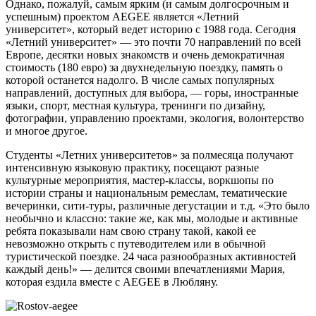
Однако, пожалуй, самым ярким (и самым долгосрочным и
успешным) проектом AEGEE является «Летний
университет», который ведет историю с 1988 года. Сегодня
«Летний университет» — это почти 70 направлений по всей
Европе, десятки новых знакомств и очень демократичная
стоимость (180 евро) за двухнедельную поездку, память о
которой останется надолго. В числе самых популярных
направлений, доступных для выбора, — горы, иностранные
языки, спорт, местная культура, тренинги по дизайну,
фотографии, управлению проектами, экология, волонтерство
и многое другое.
Студенты «Летних университетов» за полмесяца получают
интенсивную языковую практику, посещают разные
культурные мероприятия, мастер-классы, воркшопы по
истории страны и национальным ремеслам, тематические
вечеринки, сити-туры, различные дегустации и т.д. «Это было
необычно и классно: такие же, как мы, молодые и активные
ребята показывали нам свою страну такой, какой ее
невозможно открыть с путеводителем или в обычной
туристической поездке. 24 часа разнообразных активностей
каждый день!» — делится своими впечатлениями Мария,
которая ездила вместе с AEGEE в Любляну.