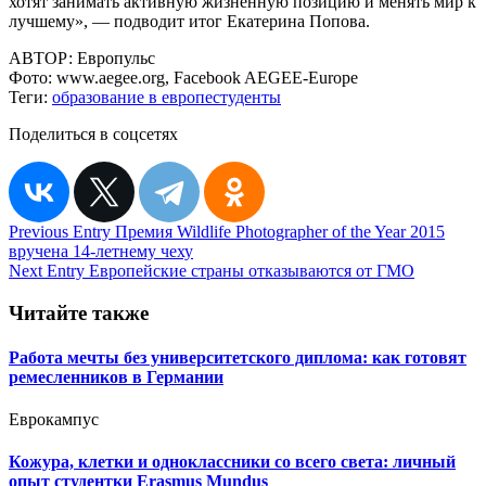
хотят занимать активную жизненную позицию и менять мир к
лучшему», — подводит итог Екатерина Попова.
АВТОР:
Европульс
Фото:
www.aegee.org, Facebook AEGEE-Europe
Теги:
образование в европе
студенты
Поделиться в соцсетях
Навигация
Previous Entry
Премия Wildlife Photographer of the Year 2015
вручена 14-летнему чеху
по
Next Entry
Европейские страны отказываются от ГМО
записям
Читайте также
Работа мечты без университетского диплома: как готовят
ремесленников в Германии
Еврокампус
Кожура, клетки и одноклассники со всего света: личный
опыт студентки Erasmus Mundus