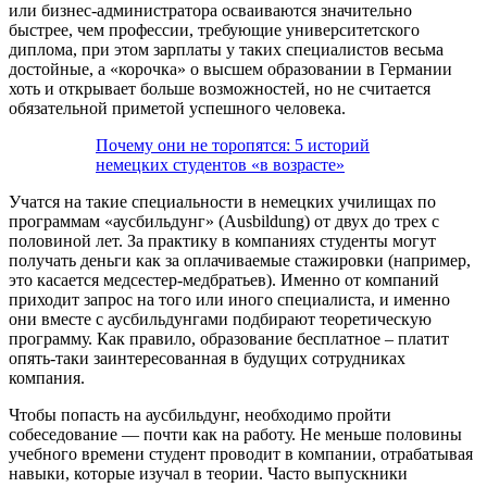
или бизнес-администратора осваиваются значительно
быстрее, чем профессии, требующие университетского
диплома, при этом зарплаты у таких специалистов весьма
достойные, а «корочка» о высшем образовании в Германии
хоть и открывает больше возможностей, но не считается
обязательной приметой успешного человека.
Почему они не торопятся: 5 историй
немецких студентов «в возрасте»
Учатся на такие специальности в немецких училищах по
программам «аусбильдунг» (Ausbildung) от двух до трех с
половиной лет. За практику в компаниях студенты могут
получать деньги как за оплачиваемые стажировки (например,
это касается медсестер-медбратьев). Именно от компаний
приходит запрос на того или иного специалиста, и именно
они вместе с аусбильдунгами подбирают теоретическую
программу. Как правило, образование бесплатное – платит
опять-таки заинтересованная в будущих сотрудниках
компания.
Чтобы попасть на аусбильдунг, необходимо пройти
собеседование — почти как на работу. Не меньше половины
учебного времени студент проводит в компании, отрабатывая
навыки, которые изучал в теории. Часто выпускники