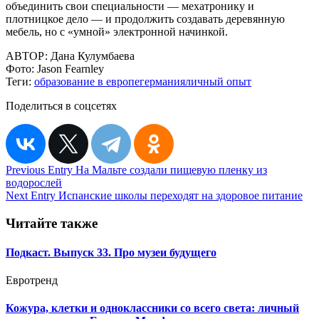
объединить свои специальности — мехатронику и
плотницкое дело — и продолжить создавать деревянную
мебель, но с «умной» электронной начинкой.
АВТОР:
Дана Кулумбаева
Фото:
Jason Fearnley
Теги:
образование в европе
германия
личный опыт
Поделиться в соцсетях
Навигация
Previous Entry
На Мальте создали пищевую пленку из
водорослей
по
Next Entry
Испанские школы переходят на здоровое питание
записям
Читайте также
Подкаст. Выпуск 33. Про музеи будущего
Евротренд
Кожура, клетки и одноклассники со всего света: личный