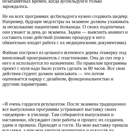
незапамятных времен, когда аусбильдунги только
зарождалось.
Не на всех программах аусбильдунга нужно создавать шедевр.
Например, будущие медсестры на экзамене должны ухаживать
за несколькими пациентами больницы. О своих подопечных
они узнают за день до экзамена. Задача — выяснить анамнез и
составить план действий (помимо процедур в него
обязательно входит работа с их медицинскими документами).
Фабиан построил из цельного ясеневого дерева этажерку под
виниловый проигрыватель с пластинками. Она до сих пор у
него и используется по назначению. По правилам программы
проект с нуля надо было успеть сделать за 80 часов. Все свои
действия студент должен записывать — это потом
оценивается наряду с дизайном, функциональностью и
другими параметрами.
«Я очень гордился результатом. После экзамена традиционно
все выпускники программы устраивают выставку своих
«шедевров» в училище. Там собираются выпускники и
наставники, обсуждают свои работы и процесс их создания,
удачи и промахи. Приходят и гости. На мою выставку пришла
вся семья, а еще мои учителя математики и искусств из