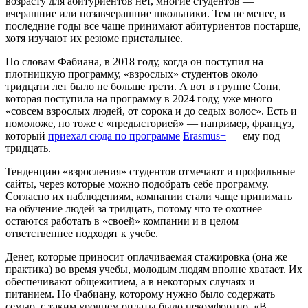
возрасту для абитуриентов нет, многие студентов —
вчерашние или позавчерашние школьники. Тем не менее, в
последние годы все чаще принимают абитуриентов постарше,
хотя изучают их резюме пристальнее.
По словам Фабиана, в 2018 году, когда он поступил на
плотницкую программу, «взрослых» студентов около
тридцати лет было не больше трети. А вот в группе Сони,
которая поступила на программу в 2024 году, уже много
«совсем взрослых людей, от сорока и до седых волос». Есть и
помоложе, но тоже с «предысторией» — например, француз,
который
приехал сюда по программе
Erasmus+
— ему под
тридцать.
Тенденцию «взросления» студентов отмечают и профильные
сайты, через которые можно подобрать себе программу.
Согласно их наблюдениям, компании стали чаще принимать
на обучение людей за тридцать, потому что те охотнее
остаются работать в «своей» компании и в целом
ответственнее подходят к учебе.
Денег, которые приносит оплачиваемая стажировка (она же
практика) во время учебы, молодым людям вполне хватает. Их
обеспечивают общежитием, а в некоторых случаях и
питанием. Но Фабиану, которому нужно было содержать
семью, с таким уровнем оплаты было некомфортно. «В