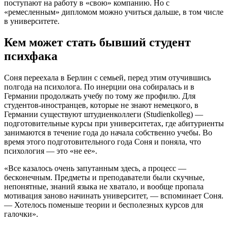
поступают на работу в «свою» компанию. Но с
«ремесленным» дипломом можно учиться дальше, в том числе
в университете.
Кем может стать бывший студент
психфака
Соня переехала в Берлин с семьей, перед этим отучившись
полгода на психолога. По инерции она собиралась и в
Германии продолжать учебу по тому же профилю. Для
студентов-иностранцев, которые не знают немецкого, в
Германии существуют штудиенколлеги (Studienkolleg) —
подготовительные курсы при университетах, где абитуриенты
занимаются в течение года до начала собственно учебы. Во
время этого подготовительного года Соня и поняла, что
психология — это «не ее».
«Все казалось очень запутанным здесь, а процесс —
бесконечным. Предметы и преподаватели были скучные,
непонятные, знаний языка не хватало, и вообще пропала
мотивация заново начинать университет, — вспоминает Соня.
— Хотелось поменьше теории и бесполезных курсов для
галочки».