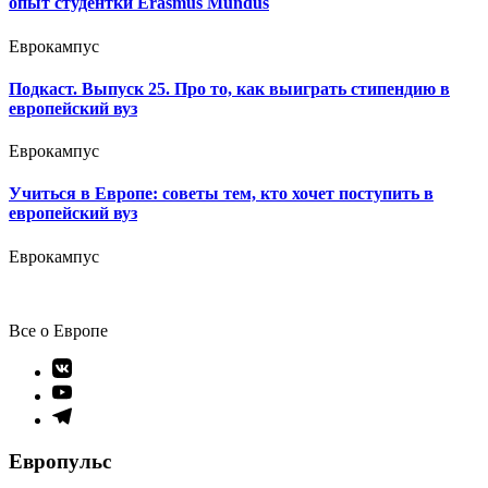
опыт студентки Erasmus Mundus
Еврокампус
Подкаст. Выпуск 25. Про то, как выиграть стипендию в
европейский вуз
Еврокампус
Учиться в Европе: советы тем, кто хочет поступить в
европейский вуз
Еврокампус
Все о Европе
Элемент
меню
Элемент
меню
Элемент
меню
Европульс