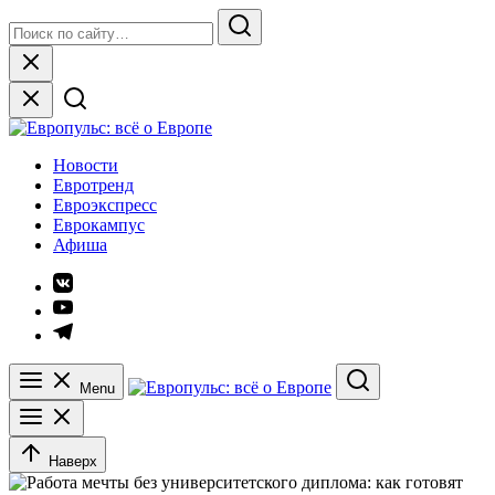
Skip
Search
to
for:
Search
content
Close
Европульс: всё о Европе
Новости
Евротренд
Евроэкспресс
Еврокампус
Афиша
Элемент
меню
Элемент
меню
Элемент
меню
Menu
Search
Наверх