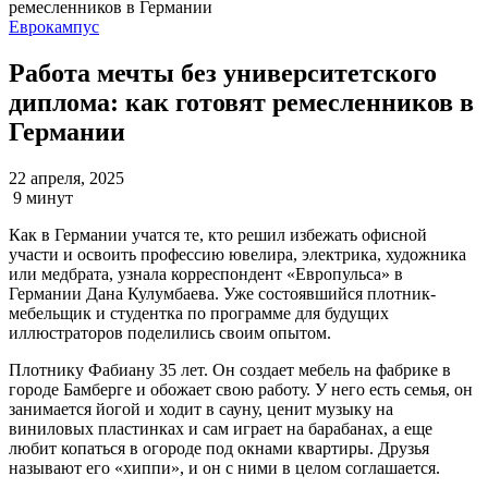
Еврокампус
Работа мечты без университетского
диплома: как готовят ремесленников в
Германии
22 апреля, 2025
9 минут
Как в Германии учатся те, кто решил избежать офисной
участи и освоить профессию ювелира, электрика, художника
или медбрата, узнала корреспондент «Европульса» в
Германии Дана Кулумбаева. Уже состоявшийся плотник-
мебельщик и студентка по программе для будущих
иллюстраторов поделились своим опытом.
Плотнику Фабиану 35 лет. Он создает мебель на фабрике в
городе Бамберге и обожает свою работу. У него есть семья, он
занимается йогой и ходит в сауну, ценит музыку на
виниловых пластинках и сам играет на барабанах, а еще
любит копаться в огороде под окнами квартиры. Друзья
называют его «хиппи», и он с ними в целом соглашается.