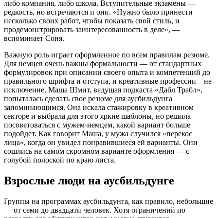
либо компания, либо школа. Вступительные экзамены —
редкость, но встречаются и они. «Нужно было принести
несколько своих работ, чтобы показать свой стиль, и
продемонстрировать заинтересованность в деле», —
вспоминает Соня.
Важную роль играет оформленное по всем правилам резюме.
Для немцев очень важны формальности — от стандартных
формулировок при описании своего опыта и компетенций до
правильного шрифта и отступа, и креативные профессии – не
исключение. Маша Шмит, ведущая подкаста «Дабл Трабл»,
попыталась сделать свое резюме для аусбильдунга
запоминающимся. Она искала стажировку в креативном
секторе и выбрала для этого яркие шаблоны, но решила
посоветоваться с мужем-немцем, какой вариант больше
подойдет. Как говорит Маша, у мужа случился «перекос
лица», когда он увидел понравившиеся ей варианты. Они
сошлись на самом скромном варианте оформления — с
голубой полоской по краю листа.
Взрослые люди на аусбильдунге
Группы на программах аусбильдунга, как правило, небольшие
— от семи до двадцати человек. Хотя ограничений по