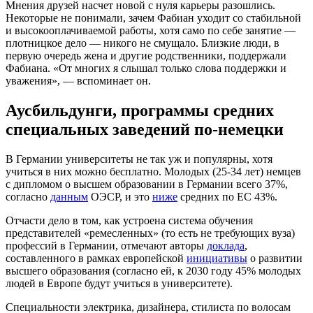
Мнения друзей насчет новой с нуля карьеры разошлись.
Некоторые не понимали, зачем Фабиан уходит со стабильной
и высокооплачиваемой работы, хотя само по себе занятие —
плотницкое дело — никого не смущало. Близкие люди, в
первую очередь жена и другие родственники, поддержали
Фабиана. «От многих я слышал только слова поддержки и
уважения», — вспоминает он.
Аусбильдунги, программы средних
специальных заведений по-немецки
В Германии университеты не так уж и популярны, хотя
учиться в них можно бесплатно. Молодых (25-34 лет) немцев
с дипломом о высшем образовании в Германии всего 37%,
согласно
данным
ОЭСР, и это
ниже
средних по ЕС 43%.
Отчасти дело в том, как устроена система обучения
представителей «ремесленных» (то есть не требующих вуза)
профессий в Германии, отмечают авторы
доклада
,
составленного в рамках европейской
инициативы
о развитии
высшего образования (согласно ей, к 2030 году 45% молодых
людей в Европе будут учиться в университете).
Специальности электрика, дизайнера, стилиста по волосам