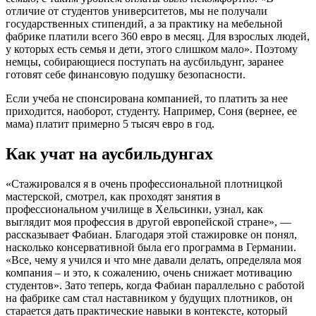
отличие от студентов университетов, мы не получали
государственных стипендий, а за практику на мебельной
фабрике платили всего 360 евро в месяц. Для взрослых людей,
у которых есть семья и дети, этого слишком мало». Поэтому
немцы, собирающиеся поступать на аусбильдунг, заранее
готовят себе финансовую подушку безопасности.
Если учеба не спонсирована компанией, то платить за нее
приходится, наоборот, студенту. Например, Соня (вернее, ее
мама) платит примерно 5 тысяч евро в год.
Как учат на аусбильдунгах
«Стажировался я в очень профессиональной плотницкой
мастерской, смотрел, как проходят занятия в
профессиональном училище в Хельсинки, узнал, как
выглядит моя профессия в другой европейской стране», —
рассказывает Фабиан. Благодаря этой стажировке он понял,
насколько консервативной была его программа в Германии.
«Все, чему я учился и что мне давали делать, определяла моя
компания – и это, к сожалению, очень снижает мотивацию
студентов». Зато теперь, когда Фабиан параллельно с работой
на фабрике сам стал наставником у будущих плотников, он
старается дать практические навыки в контексте, который