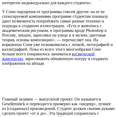
интересен индивидуально для каждого студента».
У Сони ощущения от программы совсем другие: на ее не
спонсируемой компаниями программе студентам поначалу
дают возможность попробовать самые разные техники и
подходы к созданию иллюстрации. «Есть и живопись с
академическим рисунком, и программы вроде Photoshop и
Procrate, лекции, зарисовки на улице и в музеях, цветовая
теория, основы композиции», — перечисляет она. На
воркшопах Соня уже познакомилась с лепкой, литографией и
каллиграфией. Пока из всего этого многообразия Соне
больше всего понравилось заниматься
космической
живописью
, зарисовывать обнаженную натуру и создавать
изображения на айпаде.
Главный экзамен — выпускной проект. Он называется
Gesellenstück и переводится примерно как «шедевр», лучшее
из [созданных] произведений. Студент должен своими руками
сделать проект «от и до». Эта традиция сохранилась с