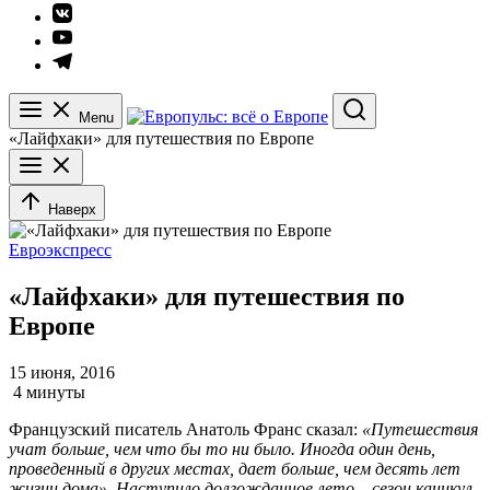
Элемент
меню
Элемент
меню
Элемент
меню
Menu
Search
«Лайфхаки» для путешествия по Европе
Наверх
Евроэкспресс
«Лайфхаки» для путешествия по
Европе
15 июня, 2016
4 минуты
Французский писатель Анатоль Франс сказал:
«
Путешествия
учат больше, чем что бы то ни было. Иногда один день,
проведенный в других местах, дает больше, чем десять лет
жизни дома». Наступило долгожданное лето – сезон каникул