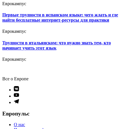
Еврокампус
Первые трудности в испанском языке: чего ждать и где
найти бесплатные интернет-ресурсы для практики
Еврокампус
Трудности в итальянском: что нужно знать тем, кто
начинает учить этот язык
Еврокампус
Все о Европе
Элемент
меню
Элемент
меню
Элемент
меню
Европульс
О нас