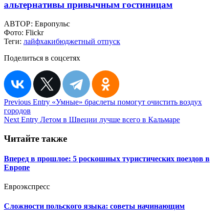
альтернативы привычным гостиницам
АВТОР:
Европульс
Фото:
Flickr
Теги:
лайфхаки
бюджетный отпуск
Поделиться в соцсетях
Навигация
Previous Entry
«Умные» браслеты помогут очистить воздух
городов
по
Next Entry
Летом в Швеции лучше всего в Кальмаре
записям
Читайте также
Вперед в прошлое: 5 роскошных туристических поездов в
Европе
Евроэкспресс
Сложности польского языка: советы начинающим