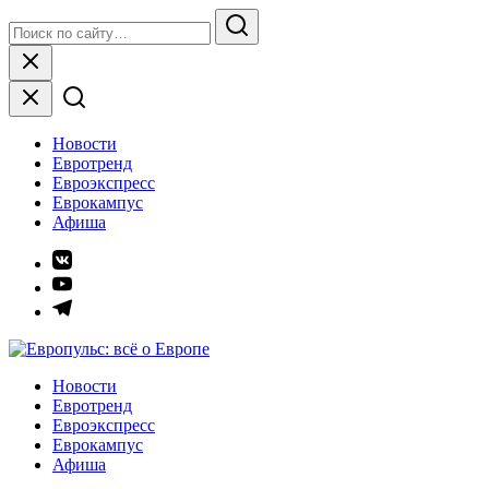
Skip
Search
to
for:
Search
content
Close
Новости
Евротренд
Евроэкспресс
Еврокампус
Афиша
Элемент
меню
Элемент
меню
Элемент
меню
Европульс: всё о Европе
Новости
Евротренд
Евроэкспресс
Еврокампус
Афиша