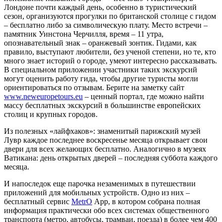
Лондоне почти каждый день, особенно в туристический
сезон, организуются прогулки по британской столице с гидом
– бесплатно либо за символическую плату. Место встречи –
памятник Уинстона Черчилля, время – 11 утра,
опознавательный знак – оранжевый зонтик. Гидами, как
правило, выступают любители, без ученой степени, но те, кто
много знает историй о городе, умеют интересно рассказывать.
В специальном приложении участники таких экскурсий
могут оценить работу гида, чтобы другие туристы могли
ориентироваться по отзывам. Берите на заметку сайт
www.neweuropetours.eu
– ценный портал, где можно найти
массу бесплатных экскурсий в большинстве европейских
столиц и крупных городов.
Из полезных «лайфхаков»: знаменитый парижский музей
Лувр каждое последнее воскресенье месяца открывает свои
двери для всех желающих бесплатно. Аналогично в музеях
Ватикана: день открытых дверей – последняя суббота каждого
месяца.
И напоследок еще парочка незаменимых в путешествии
приложений для мобильных устройств. Одно из них –
бесплатный сервис
MetrO
App, в котором собрана полная
информация практически обо всех системах общественного
транспорта (метро, автобусы, трамваи, поезда) в более чем 400