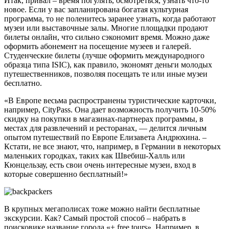
Итак, привал – время погулять, осмотреться, узнать что-то
новое. Если у вас запланирована богатая культурная
программа, то не поленитесь заранее узнать, когда работают
музеи или выставочные залы. Многие площадки продают
билеты онлайн, что сильно сэкономит время. Можно даже
оформить абонемент на посещение музеев и галерей.
Студенческие билеты (лучше оформить международного
образца типа ISIC), как правило, экономят деньги молодых
путешественников, позволяя посещать те или иные музеи
бесплатно.
«В Европе весьма распространены туристические карточки,
например, CityPass. Она дает возможность получить 10-50%
скидку на покупки в магазинах-партнерах программы, в
местах для развлечений и ресторанах, — делится личным
опытом путешествий по Европе Елизавета Андрюхина. –
Кстати, не все знают, что, например, в Германии в некоторых
маленьких городках, таких как Швебиш-Халль или
Кюнцельзау, есть свои очень интересные музеи, вход в
которые совершенно бесплатный!»
В крупных мегаполисах тоже можно найти бесплатные
экскурсии. Как? Самый простой способ – набрать в
поисковике название города «+ free tours». Например, в