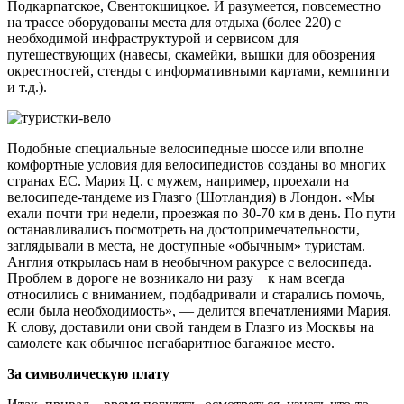
Подкарпатское, Свентокшицкое. И разумеется, повсеместно
на трассе оборудованы места для отдыха (более 220) с
необходимой инфраструктурой и сервисом для
путешествующих (навесы, скамейки, вышки для обозрения
окрестностей, стенды с информативными картами, кемпинги
и т.д.).
Подобные специальные велосипедные шоссе или вполне
комфортные условия для велосипедистов созданы во многих
странах ЕС. Мария Ц. с мужем, например, проехали на
велосипеде-тандеме из Глазго (Шотландия) в Лондон. «Мы
ехали почти три недели, проезжая по 30-70 км в день. По пути
останавливались посмотреть на достопримечательности,
заглядывали в места, не доступные «обычным» туристам.
Англия открылась нам в необычном ракурсе с велосипеда.
Проблем в дороге не возникало ни разу – к нам всегда
относились с вниманием, подбадривали и старались помочь,
если была необходимость», — делится впечатлениями Мария.
К слову, доставили они свой тандем в Глазго из Москвы на
самолете как обычное негабаритное багажное место.
За символическую плату