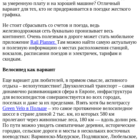
за умеренную плату и на хорошей машине? Отличный
вариант для тех, кто не придерживается в поездке жесткого
графика.
Не стоит сбрасывать со счетов и поезда, ведь
железнодорожная сеть буквально пронизывает весь
континент. Очень полезным в дороге может стать мобильное
приложение
Rail Planner.
Там можно найти самую актуальную
и полезную информацию о местах расположения станций,
вокзалов, расписании поездов и электричек, тарифам и
скидкам.
Велосипед как вариант
Еще вариант для любителей, в прямом смысле, активного
отдыха – велопутешествие! Двухколесный транспорт – самая
динамично развивающаяся сфера в Европе, инфраструктура
для велосипедистов совершенствуется во всех городах,
поселках и даже за их пределами. Взять хотя бы велотрассу
Green Velo в Польше
– это самое протяженное велосипедное
шоссе в стране длиной 2 тыс. км, из которых 580 км
пролегают через живописные леса, 180 км — вдоль долин рек.
По пути можно увидеть симпатичные деревни, исторические
городки, сельские дороги и мосты в нескольких восточных
воеводствах: Варминско-Мазурское, Подляшское, Любельское,