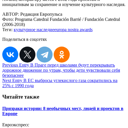
инициативам за сохранение и изучение культурного наследия.
АВТОР:
Редакция Европульса
Фото:
Programa Catedral Fundación Barrié / Fundación Catedral
(2006-2018)
Теги:
культурное наследие
europa nostra awards
Поделиться в соцсетях
Навигация
Previous Entry
В Праге перед школами будут перекрывать
дорожное движение по утрам, чтобы дети чувствовали себя
по
безопаснее
записям
Next Entry
В ЕС выбросы углекислого газа сократились на
25% с 1990 года
Читайте также
Призраки истории: 8 необычных мест, людей и проектов в
Европе
Евроэкспресс