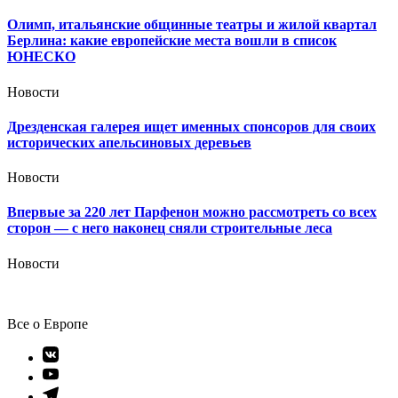
Олимп, итальянские общинные театры и жилой квартал
Берлина: какие европейские места вошли в список
ЮНЕСКО
Новости
Дрезденская галерея ищет именных спонсоров для своих
исторических апельсиновых деревьев
Новости
Впервые за 220 лет Парфенон можно рассмотреть со всех
сторон — с него наконец сняли строительные леса
Новости
Все о Европе
Элемент
меню
Элемент
меню
Элемент