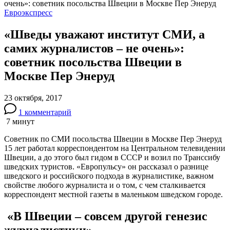
Евроэкспресс
«Шведы уважают институт СМИ, а
самих журналистов – не очень»:
советник посольства Швеции в
Москве Пер Энеруд
23 октября, 2017
к
1 комментарий
записи
7 минут
«Шведы
уважают
Советник по СМИ посольства Швеции в Москве Пер Энеруд
институт
15 лет работал корреспондентом на Центральном телевидении
СМИ,
Швеции, а до этого был гидом в СССР и возил по Транссибу
а
шведских туристов. «Европульсу» он рассказал о разнице
самих
шведского и российского подхода в журналистике, важном
журналистов
свойстве любого журналиста и о том, с чем сталкивается
–
корреспондент местной газеты в маленьком шведском городе.
не
очень»:
«В Швеции – совсем другой генезис
советник
посольства
журналистики»