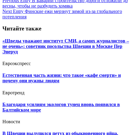
Навигация
Previous Entry
В Баварии строительство дороги отложили до
весны, чтобы не разбудить хомяка
по
Next Entry
Финские ежи мерзнут зимой из-за глобального
записям
потепления
Читайте также
«Шведы уважают институт СМИ, а самих журналистов –
не очень»: советник посольства Швеции в Москве Пер
Энеруд
Евроэкспресс
Естественная часть жизни: что такое «кафе смерти» и
почему они нужны людям
Евротренд
Благодаря усилиям экологов тунец вновь появился в
Балтийском море
Новости
В Швеции вылупился петух из обыкновенного яйца,