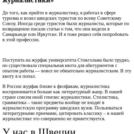
Швеции
в
До того, как прийти в журналистику, я работал в сфере
Москве
туризма и возил шведских туристов по всему Советскому
Пер
Союзу. Иногда среди туристов были журналисты, которые по
Энеруд
возвращении писали статьи о том, что они видели в
Самарканде или Иркутске. И я тоже решил себя попробовать
в этой профессии.
Поступить на журфак университета Стокгольма было трудно,
но существовала специальная квота для абитуриентов с
опытом работы — вовсе не обязательно журналистским. В эту
квоту я и попал.
В России журфак ближе к филфакам, журналистика
воспринимается больше как литературный жанр. В нашей
стране совсем иной генезис журналистики. Стилистика,
грамматика – такие предметы вообще не входят в
журналистскую программу шведских вузов. Пользоваться
литературными приемами, цитировать классику – в нашей
журналистике это совершенно не приветствуется.
У нас в Швеции