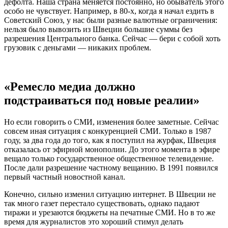
дефолта. Наша страна меняется постоянно, но обыватель этого
особо не чувствует. Например, в 80-х, когда я начал ездить в
Советский Союз, у нас были разные валютные ограничения:
нельзя было вывозить из Швеции большие суммы без
разрешения Центрального банка. Сейчас — бери с собой хоть
грузовик с деньгами — никаких проблем.
«Ремесло медиа должно
подстраиваться под новые реалии»
Но если говорить о СМИ, изменения более заметные. Сейчас
совсем иная ситуация с конкуренцией СМИ. Только в 1987
году, за два года до того, как я поступил на журфак, Швеция
отказалась от эфирной монополии. До этого момента в эфире
вещало только государственное общественное телевидение.
После дали разрешение частному вещанию. В 1991 появился
первый частный новостной канал.
Конечно, сильно изменил ситуацию интернет. В Швеции не
так много газет перестало существовать, однако падают
тиражи и урезаются бюджеты на печатные СМИ. Но в то же
время для журналистов это хороший стимул делать