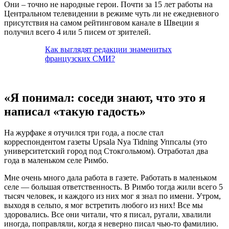
Они – точно не народные герои. Почти за 15 лет работы на
Центральном телевидении в режиме чуть ли не ежедневного
присутствия на самом рейтинговом канале в Швеции я
получил всего 4 или 5 писем от зрителей.
Как выглядят редакции знаменитых
французских СМИ?
«Я понимал: соседи знают, что это я
написал «такую гадость»
На журфаке я отучился три года, а после стал
корреспондентом газеты Upsala Nya Tidning Уппсалы (это
университетский город под Стокгольмом). Отработал два
года в маленьком селе Римбо.
Мне очень много дала работа в газете. Работать в маленьком
селе — большая ответственность. В Римбо тогда жили всего 5
тысяч человек, и каждого из них мог я знал по имени. Утром,
выходя в сельпо, я мог встретить любого из них! Все мы
здоровались. Все они читали, что я писал, ругали, хвалили
иногда, поправляли, когда я неверно писал чью-то фамилию.