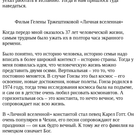
уехал работать в Испанию. Тогда и нам пришлось туда
наведаться.
Фильм Гелены Тржештиковой «Личная вселенная»
Когда передо мной оказалось 37 лет человеческой жизни,
самым трудным было ужать их в полтора часа экранного
времени.
Было понятно, что историю человека, историю семьи надо
вписать в более широкий контекст – историю страны. Тогда у
меня появилась идея, что человеческую жизнь можно
представить двумя осями. Вертикальная – это то, что
постоянно меняется. В случае Гонзы это был космос – его
освоение, новые достижения, новые полеты. Гонза родился в
1974 году, тогда тема исследования космоса была на подъеме,
и сам он в детстве очень любил рисовать космонавтов. А
горизонтальная ось – это константа, то нечто вечное, что
сопровождает нас всю жизнь.
В «Личной вселенной» константой стал певец Карел Готт. Он
очень популярен в Чехии, его песни сопровождают все
праздники — он как будто вечный. К тому же его фамилия на
немецком означает Бог.