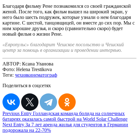
Благодаря фильму Рене познакомился со своей гражданской
женой. После того, как фильм вышел на широкий экран, у
него было шесть подружек, которые узнали о нем благодаря
картине. С шестой, танцовщицей, он вместе до сих пор. Мы с
ним хорошие друзья, и скоро (сравнительно скоро) будет
новый фильм о жизни Рене.
«Европульс» благодарит Чешское посольство и Чешский
центр за помощь в организации и проведении интервью.
АВТОР:
Ксана Уланова
Фото:
Helena Trestikova
Теги:
чехия
кинематограф
Поделиться в соцсетях
Навигация
Previous Entry
Голландская команда болида на солнечных
батареях оказалась самой быстрой на World Solar Challenge
по
Next Entry
За 7 лет аренда жилья для студентов в Германии
записям
подорожала на 22-70%