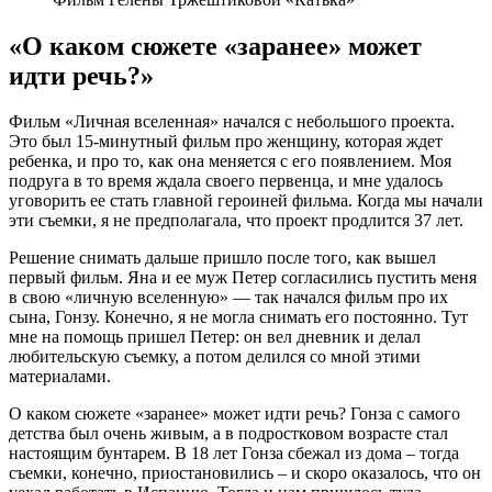
«О каком сюжете «заранее» может
идти речь?»
Фильм «Личная вселенная» начался с небольшого проекта.
Это был 15-минутный фильм про женщину, которая ждет
ребенка, и про то, как она меняется с его появлением. Моя
подруга в то время ждала своего первенца, и мне удалось
уговорить ее стать главной героиней фильма. Когда мы начали
эти съемки, я не предполагала, что проект продлится 37 лет.
Решение снимать дальше пришло после того, как вышел
первый фильм. Яна и ее муж Петер согласились пустить меня
в свою «личную вселенную» — так начался фильм про их
сына, Гонзу. Конечно, я не могла снимать его постоянно. Тут
мне на помощь пришел Петер: он вел дневник и делал
любительскую съемку, а потом делился со мной этими
материалами.
О каком сюжете «заранее» может идти речь? Гонза с самого
детства был очень живым, а в подростковом возрасте стал
настоящим бунтарем. В 18 лет Гонза сбежал из дома – тогда
съемки, конечно, приостановились – и скоро оказалось, что он