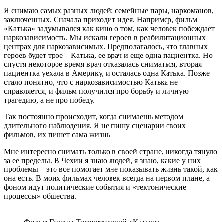
Я снимаю самых разных людей: семейные пары, наркоманов,
заключенных. Сначала приходит идея. Например, фильм
«Катька» задумывался как кино о том, как человек побеждает
наркозависимость. Мы искали героев в реабилитационных
центрах для наркозависимых. Предполагалось, что главных
героев будет трое – Катька, ее врач и еще одна пациентка. Но
спустя некоторое время врач отказалась сниматься, вторая
пациентка уехала в Америку, и осталась одна Катька. Позже
стало понятно, что с наркозависимостью Катька не
справляется, и фильм получился про борьбу и личную
трагедию, а не про победу.
Так постоянно происходит, когда снимаешь методом
длительного наблюдения. Я не пишу сценарии своих
фильмов, их пишет сама жизнь.
Мне интересно снимать только в своей стране, никогда тянуло
за ее пределы. В Чехии я знаю людей, я знаю, какие у них
проблемы – это все помогает мне показывать жизнь такой, как
она есть. В моих фильмах человек всегда на первом плане, а
фоном идут политические события и «тектонические
процессы» общества.
Фильм Гелены Тржештиковой «Катька»