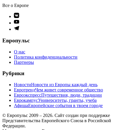
Все о Европе
Элемент
меню
Элемент
меню
Элемент
меню
Европульс
О нас
Политика конфиденциальности
Партнеры
Рубрики
Новости
Новости из Европы каждый день
Евротренд
Чем живет современное общество
Евроэкспресс
Путешествия, люди, традиции
Еврокампус
Университеты, гранты, учеба
Афиша
Европейские события в твоем городе
© Европульс 2009 – 2026. Сайт создан при поддержке
Представительства Европейского Союза в Российской
Федерации.