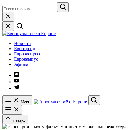
Skip
Search
to
for:
Search
content
Close
Европульс: всё о Европе
Новости
Евротренд
Евроэкспресс
Еврокампус
Афиша
Элемент
меню
Элемент
меню
Элемент
меню
Menu
Search
Наверх