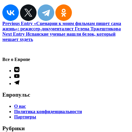
Навигация
Previous Entry
«Сценарии к моим фильмам пишет сама
жизнь»: режиссер-документалист Гелена Тржештикова
по
Next Entry
Испанские ученые нашли белок, который
записям
мешает худеть
Все о Европе
Элемент
меню
Элемент
меню
Элемент
меню
Европульс
О нас
Политика конфиденциальности
Партнеры
Рубрики