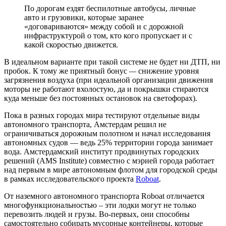
По дорогам ездят беспилотные автобусы, личные
авто и грузовики, которые заранее
«договариваются» между собой и с дорожной
инфраструктурой о том, кто кого пропускает и с
какой скоростью движется.
В идеальном варианте при такой системе не будет ни ДТП, ни
пробок. К тому же приятный бонус
—
снижение уровня
загрязнения воздуха (при идеальной организации движения
моторы не работают вхолостую, да и покрышки стираются
куда меньше без постоянных остановок на светофорах).
Пока в разных городах мира тестируют отдельные виды
автономного транспорта, Амстердам решил не
ограничиваться дорожным полотном и начал исследования
автономных судов — ведь 25% территории города занимает
вода. Амстердамский институт продвинутых городских
решений (AMS Institute) совместно с мэрией города работает
над первым в мире автономным флотом для городской среды
в рамках исследовательского проекта
Roboat
.
От наземного автономного транспорта Roboat отличается
многофункциональностью
–
эти лодки могут не только
перевозить людей и грузы. Во-первых, они способны
самостоятельно собирать мусорные контейнеры, которые