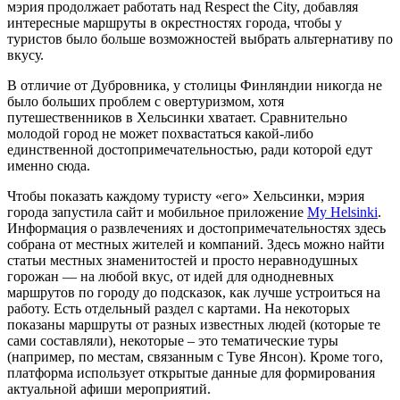
мэрия продолжает работать над Respect the City, добавляя
интересные маршруты в окрестностях города, чтобы у
туристов было больше возможностей выбрать альтернативу по
вкусу.
В отличие от Дубровника, у столицы Финляндии никогда не
было больших проблем с овертуризмом, хотя
путешественников в Хельсинки хватает. Сравнительно
молодой город не может похвастаться какой-либо
единственной достопримечательностью, ради которой едут
именно сюда.
Чтобы показать каждому туристу «его» Хельсинки, мэрия
города запустила сайт и мобильное приложение
My Helsinki
.
Информация о развлечениях и достопримечательностях здесь
собрана от местных жителей и компаний. Здесь можно найти
статьи местных знаменитостей и просто неравнодушных
горожан — на любой вкус, от идей для однодневных
маршрутов по городу до подсказок, как лучше устроиться на
работу. Есть отдельный раздел с картами. На некоторых
показаны маршруты от разных известных людей (которые те
сами составляли), некоторые – это тематические туры
(например, по местам, связанным с Туве Янсон). Кроме того,
платформа использует открытые данные для формирования
актуальной афиши мероприятий.