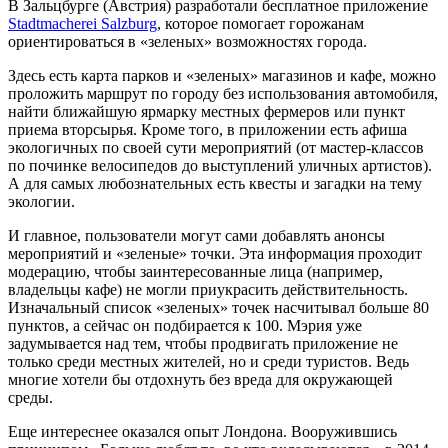
В Зальцбурге (Австрия) разработали бесплатное приложение
Stadtmacherei Salzburg
, которое помогает горожанам
ориентироваться в «зеленых» возможностях города.
Здесь есть карта парков и «зеленых» магазинов и кафе, можно
проложить маршрут по городу без использования автомобиля,
найти ближайшую ярмарку местных фермеров или пункт
приема вторсырья. Кроме того, в приложении есть афиша
экологичных по своей сути мероприятий (от мастер-классов
по починке велосипедов до выступлений уличных артистов).
А для самых любознательных есть квесты и загадки на тему
экологии.
И главное, пользователи могут сами добавлять анонсы
мероприятий и «зеленые» точки. Эта информация проходит
модерацию, чтобы заинтересованные лица (например,
владельцы кафе) не могли приукрасить действительность.
Изначальный список «зеленых» точек насчитывал больше 80
пунктов, а сейчас он подбирается к 100. Мэрия уже
задумывается над тем, чтобы продвигать приложение не
только среди местных жителей, но и среди туристов. Ведь
многие хотели бы отдохнуть без вреда для окружающей
среды.
Еще интереснее оказался опыт Лондона. Вооружившись