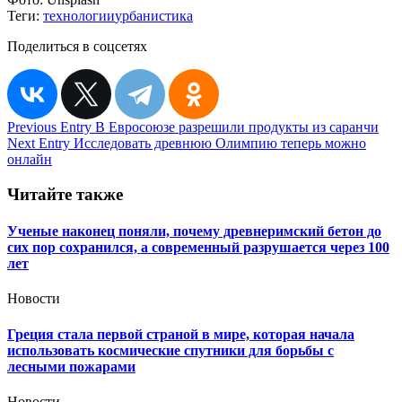
Теги:
технологии
урбанистика
Поделиться в соцсетях
Навигация
Previous Entry
В Евросоюзе разрешили продукты из саранчи
Next Entry
Исследовать древнюю Олимпию теперь можно
по
онлайн
записям
Читайте также
Ученые наконец поняли, почему древнеримский бетон до
сих пор сохранился, а современный разрушается через 100
лет
Новости
Греция стала первой страной в мире, которая начала
использовать космические спутники для борьбы с
лесными пожарами
Новости