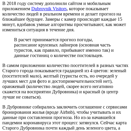
В 2018 году систему дополнили сайтом и мобильным
приложением
Dubrovnik Visitors
, которое показывает
количество людей в реальном времени и делает прогноз на
ближайшее будущее. Замеры с камер происходят каждые 15
минут, вдобавок умные алгоритмы просчитывают, как может
измениться ситуация в течение дня.
В расчет принимается прогноз погоды,
расписание круизных лайнеров (основная часть
туристов, как правило, прибывают именно так) и
данные гостиниц о количестве постояльцев.
В самом приложении количество посетителей в разных частях
Старого города показывается градацией из 4 цветов: зеленый
(посетителей мало), желтый (туристы есть, но очередей у
лучших мест для фото и достопримечательностей нет),
оранжевый (количество людей, скорее всего негативно
скажется на восприятии Дубровника) и красный (в центр
лучше не соваться).
В Дубровнике собирались заключить соглашение с сервисами
бронирования жилья (вроде Airbnb), чтобы учитывать и их
данные при составлении прогноза. Но из-за начавшейся
пандемии коронавируса этот процесс затянулся. Сейчас карта
Старого Дубровника почти каждый день зеленого цвета, а