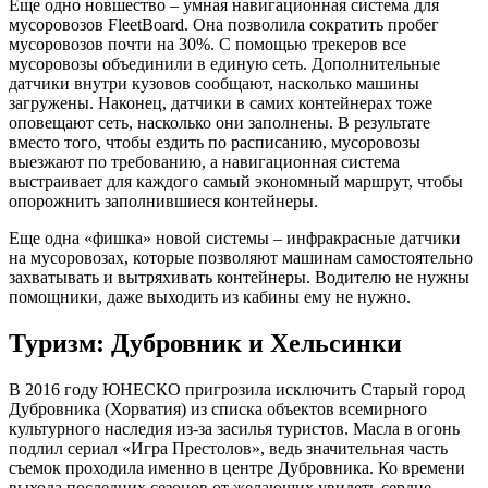
Еще одно новшество – умная навигационная система для
мусоровозов FleetBoard. Она позволила сократить пробег
мусоровозов почти на 30%. С помощью трекеров все
мусоровозы объединили в единую сеть. Дополнительные
датчики внутри кузовов сообщают, насколько машины
загружены. Наконец, датчики в самих контейнерах тоже
оповещают сеть, насколько они заполнены. В результате
вместо того, чтобы ездить по расписанию, мусоровозы
выезжают по требованию, а навигационная система
выстраивает для каждого самый экономный маршрут, чтобы
опорожнить заполнившиеся контейнеры.
Еще одна «фишка» новой системы – инфракрасные датчики
на мусоровозах, которые позволяют машинам самостоятельно
захватывать и вытряхивать контейнеры. Водителю не нужны
помощники, даже выходить из кабины ему не нужно.
Туризм: Дубровник и Хельсинки
В 2016 году ЮНЕСКО пригрозила исключить Старый город
Дубровника (Хорватия) из списка объектов всемирного
культурного наследия из-за засилья туристов. Масла в огонь
подлил сериал «Игра Престолов», ведь значительная часть
съемок проходила именно в центре Дубровника. Ко времени
выхода последних сезонов от желающих увидеть сердце