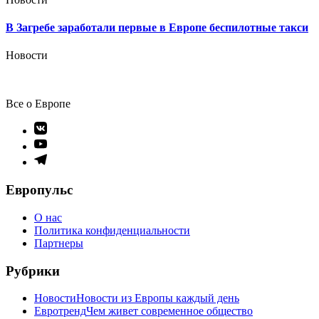
В Загребе заработали первые в Европе беспилотные такси
Новости
Все о Европе
Элемент
меню
Элемент
меню
Элемент
меню
Европульс
О нас
Политика конфиденциальности
Партнеры
Рубрики
Новости
Новости из Европы каждый день
Евротренд
Чем живет современное общество