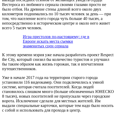
Вестероса из любимого сериала своими глазами просто не
было отбоя. На древние стены длиной всего около двух
километров поднимались по 10 тысяч человек за день — при
том, что население всего города чуть больше 40 тысяч, а
непосредственно в историческом центре и около него живет
всего 5 тысяч человек.
Игра престолов по-настоящему: где в
Европе искать места съемки
знаменитых сцен сериала
К этому времени мэрия уже начала разработать проект Respect
the City, который снизил бы количество туристов и улучшил
бы таким образом как жизнь горожан, так и впечатления
путешественников.
Уже в начале 2017 года на территории старого города
установили 116 видеокамер. Они подключились к умной
системе, которая считала посетителей. Когда людей
становилось слишком много (больше обозначенных ЮНЕСКО
8 тысяч), новых посетителей не пропускали через городские
ворота. Исключение сделали для местных жителей. Им
выдали специальные карточки, которые тем надо было носить
с собой и использовать для прохода в центр.