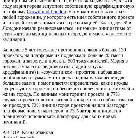
принципом «Больше любят то, во что вкладываются», в 2014
году мэрия города запустила собственную краудфандинговую
платформу
Crowdfund London
. Ею может воспользоваться
любой горожанин, у которого есть идея собственного проекта
и который готов заниматься его реализацией. Благодаря ей в
Лондоне начали реализовываться «низовые» инициативы от
стрит-арта до муниципальных огородов и мастер-классов по
кулинарии.
За первые 5 лет горожане претворили в жизнь больше 130
проектов, на платформе их поддержали больше 20 тысяч
горожан, а затронули проекты 500 тысяч жителей. Мэрия в
них выступала посредником (на стадии запуска
краудфандинга) и «соучастником» проектов, набравших
необходимую сумму. Этот проект одним махом решил две
большие задачи: помог властям определиться, какие нужды
существуют у горожан, и обеспечил вовлеченность жителей в
жизнь города. По данным мониторинга проекта, в 77%
случаев проект сплотил жителей конкретного сообщества, где
он проходил. 72% инициаторов проектов нашли благодаря
платформе новых партнеров, и 73% авторов инициатив
планируют использовать платформу для своих новых
начинаний.
АВТОР:
Ксана Уланова
Фото:
Unsplash