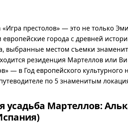
 «Игра престолов» — это не только Эм
и европейские города c древней истори
ва, выбранные местом съемки знамени
аходится резиденция Мартеллов или В
в» — в Год европейского культурного
путеводителе по 5 знаменитым локаци
я усадьба Мартеллов: Альк
Испания)