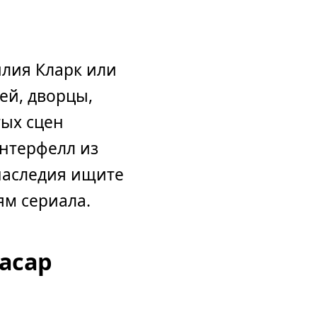
илия Кларк или
ей, дворцы,
тых сцен
интерфелл из
 наследия ищите
ям сериала.
асар