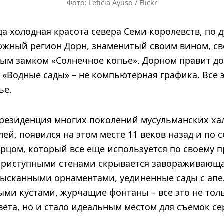
Фото: Leticia Ayuso / Flickr
да холодная красота севера Семи королевств, по 
жный регион Дорн, знаменитый своим вином, с
ным замком «Солнечное копье». Дорном правит до
 «Водные сады» – не компьютерная графика. Все э
ье.
 резиденция многих поколений мусульманских ха
ей, появился на этом месте 11 веков назад и по с
рцом, который все еще используется по своему 
приступными стенами скрывается завораживающа
изысканными орнаментами, уединенные сады с а
ыми кустами, журчащие фонтаны – все это не тол
света, но и стало идеальным местом для съемок се