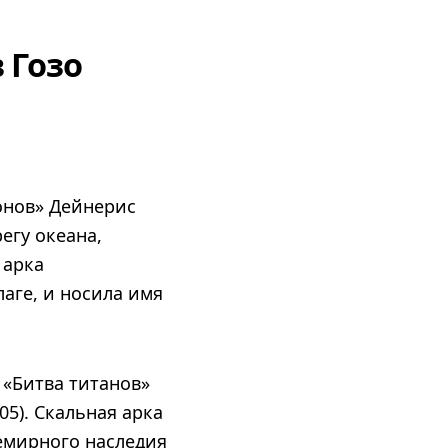
 Гозо
онов» Дейнерис
егу океана,
 арка
аге, и носила имя
 «Битва титанов»
05). Скальная арка
емирного наследия