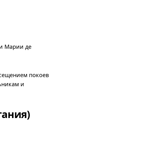
и Марии де
осещением покоев
ьникам и
тания)