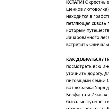
КСТАТИ!
Окрестные 
щенков лютоволка)
находится в графст
петляющая сквозь 
которым путешеств
Зачарованного леса
встретить Одичалых
КАК ДОБРАТЬСЯ?
По
посмотреть всю ин
уточнить дорогу. Д
питомцами семьи Ст
вот до замка Уард 
Белфаста и 2 часах
бывалые путешеств
можно доехать из Б