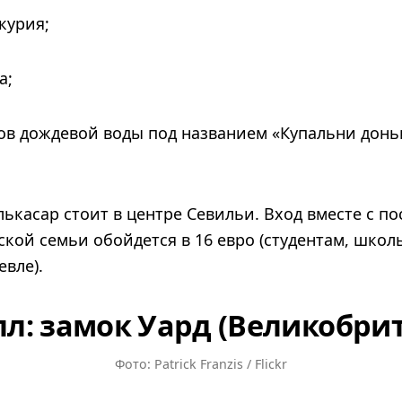
курия;
а;
ов дождевой воды под названием «Купальни донь
ькасар стоит в центре Севильи. Вход вместе с п
кой семьи обойдется в 16 евро (студентам, школ
вле).
л: замок Уард (Великобри
Фото: Patrick Franzis / Flickr