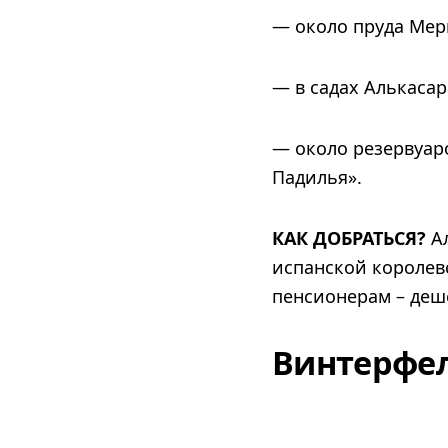
— около пруда Мер
— в садах Алькасар
— около резервуар
Падилья».
КАК ДОБРАТЬСЯ?
Ал
испанской королевс
пенсионерам – деше
Винтерфел