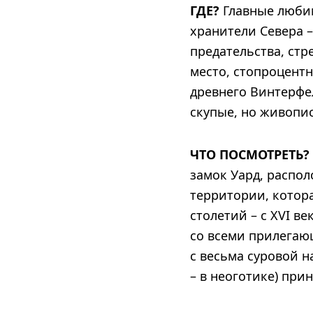
ГДЕ?
Главные любим
хранители Севера –
предательства, стр
место, стопроцент
древнего Винтерфе
скупые, но живопис
ЧТО ПОСМОТРЕТЬ?
замок Уард, распол
территории, котор
столетий – с XVI ве
со всеми прилегаю
с весьма суровой н
– в неоготике) при