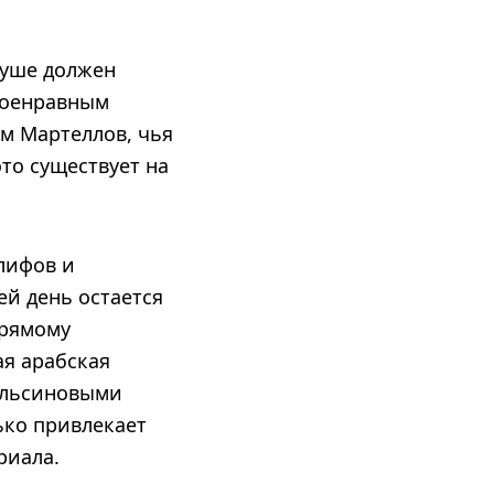
душе должен
военравным
м Мартеллов, чья
то существует на
лифов и
ей день остается
прямому
я арабская
пельсиновыми
ько привлекает
риала.