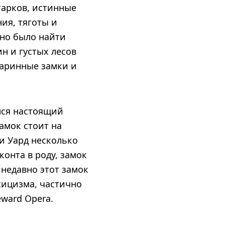
арков, истинные
ия, тяготы и
жно было найти
н и густых лесов
таринные замки и
лся настоящий
амок стоит на
и Уард несколько
иконта в роду, замок
недавно этот замок
сицизма, частично
eward Opera.