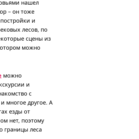
новьями нашел
ор – он тоже
 постройки и
ековых лесов, по
екоторые сцены из
 котором можно
е
можно
кскурсии и
накомство с
и многое другое. А
тах езды от
ом нет, поэтому
о границы леса