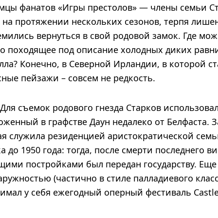
цы фанатов «Игры престолов» — члены семьи Ст
 на протяжении нескольких сезонов, терпя лишен
емились вернуться в свой родовой замок. Где мо
но походящее под описание холодных диких равни
лла? Конечно, в Северной Ирландии, в которой с
ные пейзажи – совсем не редкость.
Для съемок родового гнезда Старков использова
оженный в графстве Даун недалеко от Белфаста. З
ая служила резиденцией аристократической семь
ка до 1950 года: тогда, после смерти последнего в
щими постройками был передан государству. Еще 
аружностью (частично в стиле палладиевого клас
нимал у себя ежегодный оперный фестиваль Castl