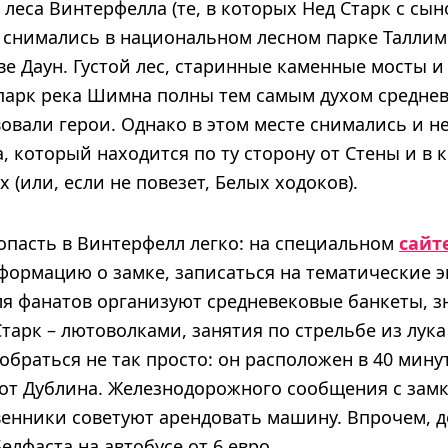
леса Винтерфелла (те, в которых Нед Старк с сы
 снимались в национальном лесном парке Таллим
ве Даун. Густой лес, старинные каменные мосты и
парк река Шимна полны тем самым духом среднев
овали герои. Однако в этом месте снимались и н
, который находится по ту сторону от Стены и в
 (или, если не повезет, Белых ходоков).
пасть в Винтерфелл легко: на специальном
сайт
формацию о замке, записаться на тематические э
ля фанатов организуют средневековые банкеты, з
арк – лютоволками, занятия по стрельбе из лука 
добраться не так просто: он расположен в 40 мину
 от Дублина. Железнодорожного сообщения с замк
енники советуют арендовать машину. Впрочем, д
елфаста на автобусе от 6 евро.