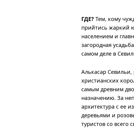
ГДЕ?
Тем, кому чуж
прийтись жаркий ю
населением и глав
загородная усадьба
самом деле в Севил
Алькасар Севильи,
христианских корол
самым древним дво
назначению. За не
архитектура с ее 
деревьями и розов
туристов со всего 