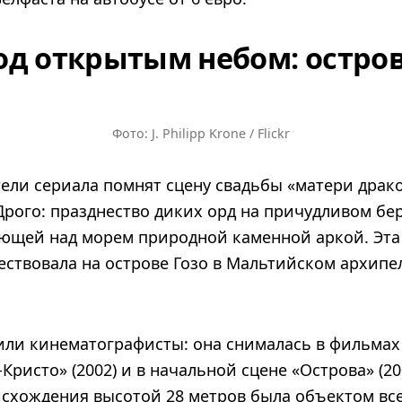
од открытым небом: остров
Фото: J. Philipp Krone / Flickr
ели сериала помнят сцену свадьбы «матери драк
Дрого: празднество диких орд на причудливом бер
ющей над морем природной каменной аркой. Эта
ствовала на острове Гозо в Мальтийском архипел
или кинематографисты: она снималась в фильмах
-Кристо» (2002) и в начальной сцене «Острова» (20
исхождения высотой 28 метров была объектом вс