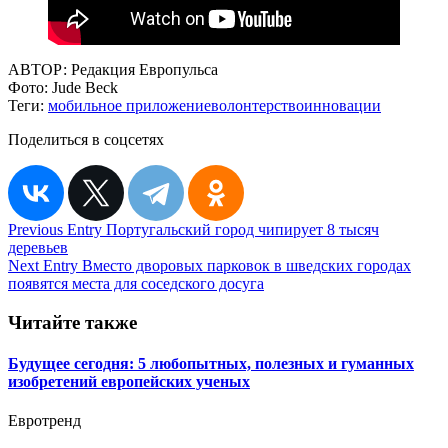
АВТОР:
Редакция Европульса
Фото:
Jude Beck
Теги:
мобильное приложение
волонтерство
инновации
Поделиться в соцсетях
Навигация
Previous Entry
Португальский город чипирует 8 тысяч
деревьев
по
Next Entry
Вместо дворовых парковок в шведских городах
записям
появятся места для соседского досуга
Читайте также
Будущее сегодня: 5 любопытных, полезных и гуманных
изобретений европейских ученых
Евротренд