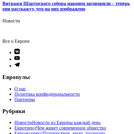
Витражи Шартрского собора наконец заговорили – теперь
они расскажут, что на них изображено
Новости
Все о Европе
Элемент
меню
Элемент
меню
Элемент
меню
Европульс
О нас
Политика конфиденциальности
Партнеры
Рубрики
Новости
Новости из Европы каждый день
Евротренд
Чем живет современное общество
Евроэкспресс
Путешествия, люди, традиции