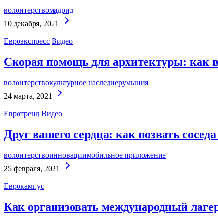
волонтерство
мадрид
Continue
10 декабря, 2021
Reading
Евроэкспресс
Видео
Скорая помощь для архитектуры: как 
волонтерство
культурное наследие
румыния
Continue
24 марта, 2021
Reading
Евротренд
Видео
Друг вашего сердца: как позвать сосед
волонтерство
инновации
мобильное приложение
Continue
25 февраля, 2021
Reading
Еврокампус
Как организовать международный лагер