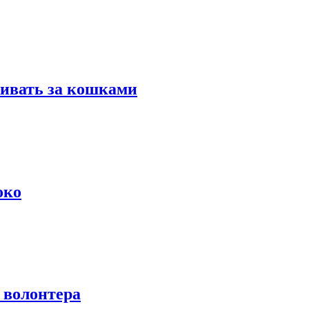
живать за кошками
око
 волонтера