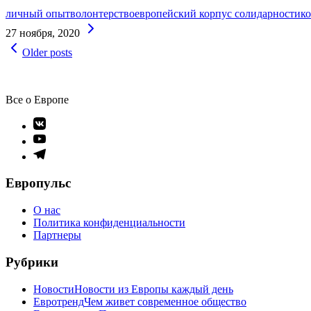
личный опыт
волонтерство
европейский корпус солидарности
к
Continue
27 ноября, 2020
Reading
Навигация
Older posts
по
записям
Все о Европе
Элемент
меню
Элемент
меню
Элемент
меню
Европульс
О нас
Политика конфиденциальности
Партнеры
Рубрики
Новости
Новости из Европы каждый день
Евротренд
Чем живет современное общество