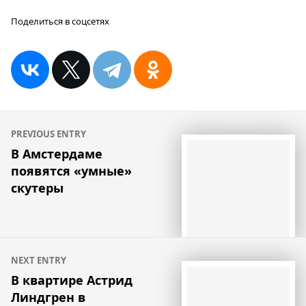
Поделиться в соцсетях
Навигация
PREVIOUS ENTRY
по
В Амстердаме
появятся «умные»
записям
скутеры
NEXT ENTRY
В квартире Астрид
Линдгрен в