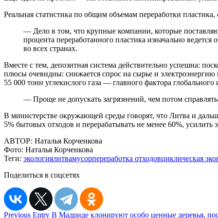
Реальная статистика по общим объемам переработки пластика, с
— Дело в том, что крупные компании, которые поставляют
процента переработанного пластика изначально ведется о
во всех странах.
Вместе с тем, депозитная система действительно успешна: пос
плюсы очевидны: снижается спрос на сырье и электроэнергию 
55 000 тонн углекислого газа — главного фактора глобальног
— Проще не допускать загрязнений, чем потом справлять
В министерстве окружающей среды говорят, что Литва и дальше
5% бытовых отходов и перерабатывать не менее 60%, усилить 
АВТОР:
Наталья Корченкова
Фото:
Наталья Корченкова
Теги:
экология
литва
мусор
переработка отходов
циклическая эк
Поделиться в соцсетях
Навигация
Previous Entry
В Мадриде клонируют особо ценные деревья, п