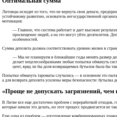
Оптимальная сумма
Литовцы исходят из того, что не вернуть свои деньги, предпр
устойчивому развитию, основатель негосударственной организа
мотивация:
— Главное, что система работает и дает высокие результ
просвещение людей, а на это могут уйти десятилетия. Деп
особенностей.
Сумма депозита должна соответствовать уровню жизни в стра
— Мы не планируем в ближайшие годы менять размер деп
делает нецелесообразными любые попытки обмануть систе
цент, вряд ли бы доля возвращаемых бутылок была бы та
Попытки обмануть тароматы случались — в основном это пытал
а для возврата депозита усилены меры безопасности: бутылка 
«Проще не допускать загрязнений, чем 
В Литве все еще достаточно проблем с переработкой отходов, 
которые начали это делать, но этот процесс продвигается не так
Еще одна из проблем — изготовление комбинированных упаков