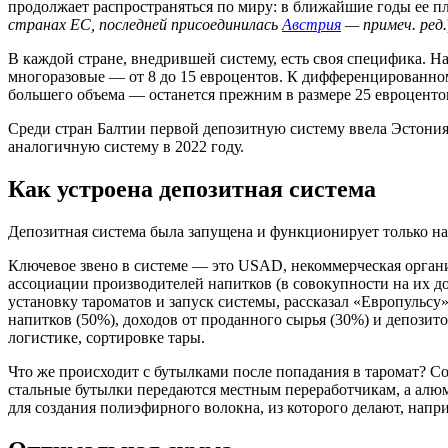
продолжает распространяться по миру: в ближайшие годы ее п
странах ЕС, последней присоединилась
Австрия
— примеч. ред.
В каждой стране, внедрившей систему, есть своя специфика. Н
многоразовые — от 8 до 15 евроцентов. К дифференцированному
большего объема — останется прежним в размере 25 евроценто
Среди стран Балтии первой депозитную систему ввела Эстония,
аналогичную систему в 2022 году.
Как устроена депозитная система
Депозитная система была запущена и функционирует только н
Ключевое звено в системе — это USAD, некоммерческая органи
ассоциации производителей напитков (в совокупности на их д
установку тароматов и запуск системы, рассказал «Европульс
напитков (50%), доходов от проданного сырья (30%) и депозит
логистике, сортировке тары.
Что же происходит с бутылками после попадания в таромат? С
стальные бутылки передаются местным переработчикам, а алюм
для создания полиэфирного волокна, из которого делают, нап