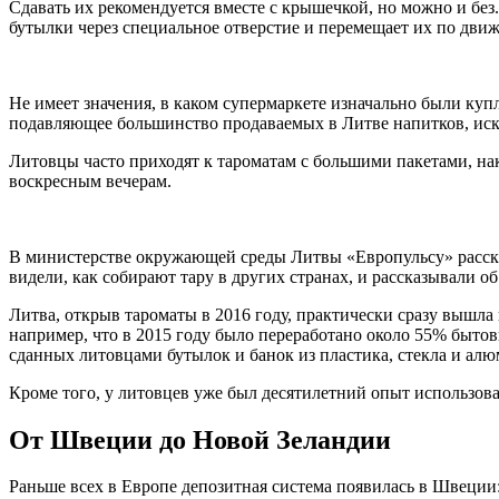
Сдавать их рекомендуется вместе с крышечкой, но можно и бе
бутылки через специальное отверстие и перемещает их по движ
Не имеет значения, в каком супермаркете изначально были ку
подавляющее большинство продаваемых в Литве напитков, искл
Литовцы часто приходят к тароматам с большими пакетами, на
воскресным вечерам.
В министерстве окружающей среды Литвы «Европульсу» расска
видели, как собирают тару в других странах, и рассказывали о
Литва, открыв тароматы в 2016 году, практически сразу вышла 
например, что в 2015 году было переработано около 55% быто
сданных литовцами бутылок и банок из пластика, стекла и ал
Кроме того, у литовцев уже был десятилетний опыт использов
От Швеции до Новой Зеландии
Раньше всех в Европе депозитная система появилась в Швеции: