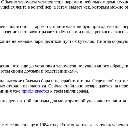
з. Обычно тароматы установлены парами в небольшом домике-кио
ущейся ленте в контейнер, а затем выдает чек, которым можно 
плены напитки — тароматы принимают любую пригодную для пере
ючение составляют разве что бутылки из-под крепкого алкоголя
копив не меньше пары десятков пустых бутылок. Иногда образу
зали, что еще до установки тароматов получали много обращен
б этом своим друзьям и родственникам».
на высокие объемы сбора и переработки тары. Отдельной статист
вых отходов из пластика. Сейчас стабильно возвращаются на пе
юминия уже
приближается
к трем миллиардам.
ания депозитной системы для многоразовой упаковки от напитко
 там ее ввели еще в 1984 году. Этот опыт оказался очень успеш