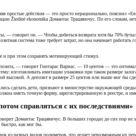
иняв простые действия — это просто нерационально, пояснил «Е
ции Žiedinė ekonomika Домантас Трацявичус. По его словам, нет
аты, — говорит он. — Чтобы добиться возврата хотя бы 70% буты
озитная система тоже требует затрат, но она начинает работать 
не и при этом сохранять мотивирующий стимул.
озита, — говорит Гинтарас Варнас. — 10 центов — это оптималь
му: изготавливать имитации упаковки при таком размере залога
кой высокой. А депозит в размере 25 центов или выше мог бы сд
ись сделать дети, признают в министерстве окружающей среды.
должна иметь точную форму, зарегистрированную в реестре, и и
потом справляться с их последствиями»
говорит Домантас Трацявичус. В больших городах до сих пор не
 быстро, как мог бы.
ок из разных видов полимеров, что делает невозможным их пер