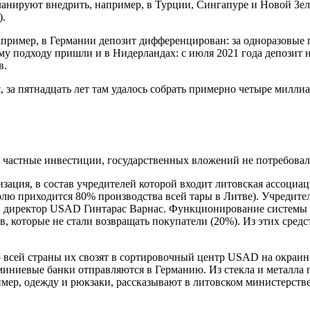
ланируют внедрить, например, в Турции, Сингапуре и Новой Зел
).
апример, в Германии депозит дифференцирован: за одноразовые п
 подходу пришли и в Нидерландах: с июля 2021 года депозит на
в.
 за пятнадцать лет там удалось собрать примерно четыре миллиа
а частные инвестиции, государственных вложений не потребова
зация, в состав учредителей которой входит литовская ассоциа
олю приходится 80% производства всей тары в Литве). Учредите
у» директор USAD Гинтарас Варнас. Функционирование системы 
ов, которые не стали возвращать покупатели (20%). Из этих сре
о всей страны их свозят в сортировочный центр USAD на окраи
иниевые банки отправляются в Германию. Из стекла и металла 
ример, одежду и рюкзаки, рассказывают в литовском министерст