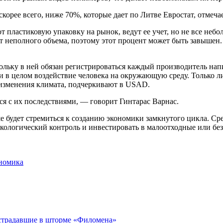
корее всего, ниже 70%, которые дает по Литве Евростат, отмеча
 пластиковую упаковку на рынок, ведут ее учет, но не все небо
т неполного объема, поэтому этот процент может быть завышен.
кольку в ней обязан регистрироваться каждый производитель на
и в целом воздействие человека на окружающую среду. Только л
о изменения климата, подчеркивают в USAD.
ся с их последствиями, — говорит Гинтарас Варнас.
 будет стремиться к созданию экономики замкнутого цикла. Сре
экологический контроль и инвестировать в малоотходные или бе
ономика
острадавшие в шторме «Филомена»