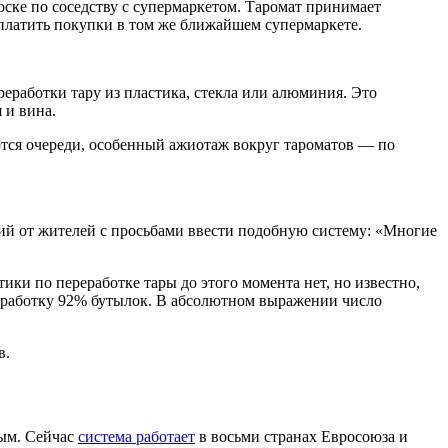
ске по соседству с супермаркетом. Таромат принимает
оплатить покупки в том же ближайшем супермаркете.
работки тару из пластика, стекла или алюминия. Это
 и вина.
ются очереди, особенный ажиотаж вокруг тароматов — по
ий от жителей с просьбами ввести подобную систему: «Многие
ики по переработке тары до этого момента нет, но известно,
реработку 92% бутылок. В абсолютном выражении число
в.
ным. Сейчас
система работает
в восьми странах Евросоюза и