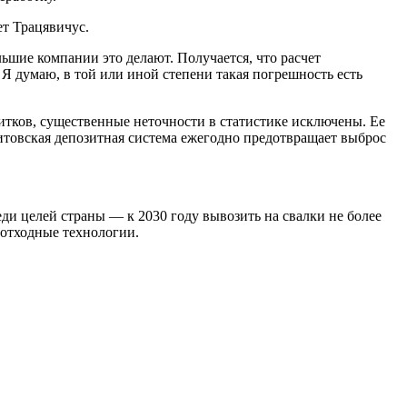
ет Трацявичус.
льшие компании это делают. Получается, что расчет
 Я думаю, в той или иной степени такая погрешность есть
питков, существенные неточности в статистике исключены. Ее
итовская депозитная система ежегодно предотвращает выброс
ди целей страны — к 2030 году вывозить на свалки не более
зотходные технологии.