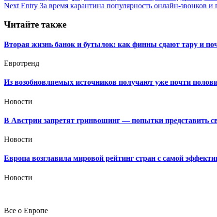
Next Entry
За время карантина популярность онлайн-звонков и в
по
записям
Читайте также
Вторая жизнь банок и бутылок: как финны сдают тару и по
Евротренд
Из возобновляемых источников получают уже почти полови
Новости
В Австрии запретят гринвошинг — попытки представить сво
Новости
Европа возглавила мировой рейтинг стран с самой эффекти
Новости
Все о Европе