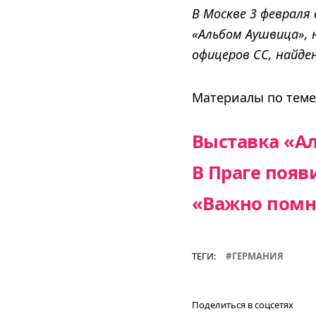
В Москве 3 феврал
«Альбом Аушвица», 
офицеров СС, найде
Материалы по теме
Выставка «А
В Праге поя
«Важно помн
ТЕГИ:
ГЕРМАНИЯ
Поделиться в соцсетях