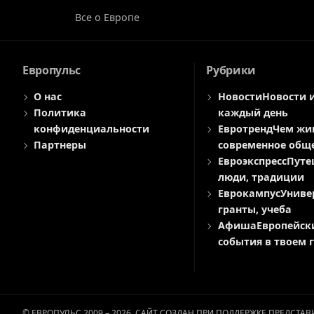
Все о Европе
Европульс
Рубрики
О нас
Новости
Новости 
Политика
каждый день
конфиденциальности
Евротренд
Чем жи
Партнеры
современное общ
Евроэкспресс
Путе
люди, традиции
Еврокампус
Униве
гранты, учеба
Афиша
Европейск
события в твоем 
© ЕВРОПУЛЬС 2009 – 2026. САЙТ СОЗДАН ПРИ ПОДДЕРЖКЕ ПРЕДСТ