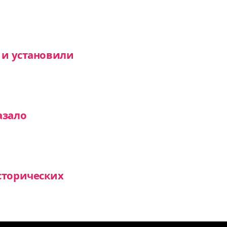
 и установили
азало
сторических