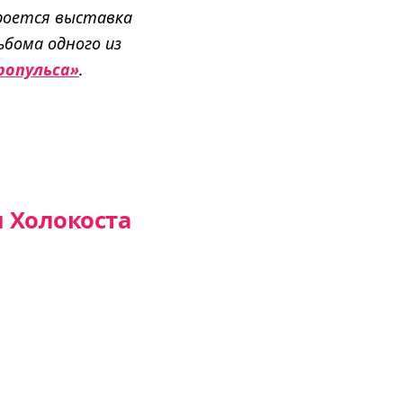
роется выставка
ьбома одного из
ропульса»
.
 Холокоста