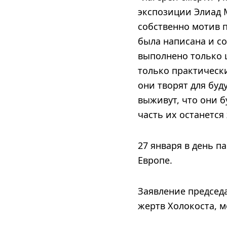
экспозиции Элиад М
собственно мотив п
была написана и со
выполнено только ш
только практическ
они творят для буд
выживут, что они б
часть их останется
27 января в день 
Европе.
Заявление председ
жертв Холокоста, 