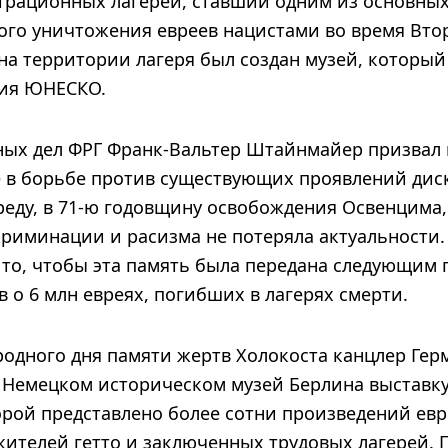
трационных лагерей, ставший одним из основны
вого уничтожения евреев нацистами во время Вт
 на территории лагеря был создан музей, который
дия ЮНЕСКО.
ых дел ФРГ Франк-Вальтер Штайнмайер призвал 
е в борьбе против существующих проявлений дис
среду, в 71-ю годовщину освобождения Освенцима
риминации и расизма не потеряла актуальности.
а то, чтобы эта память была передана следующим
в о 6 млн евреях, погибших в лагерях смерти.
одного дня памяти жертв Холокоста канцлер Гер
 Немецком историческом музей Берлина выставку
торой представлено более сотни произведений ев
жителей гетто и заключенных трудовых лагерей. 