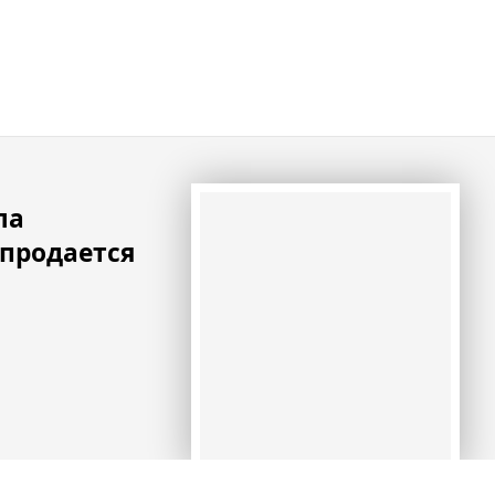
ла
продается