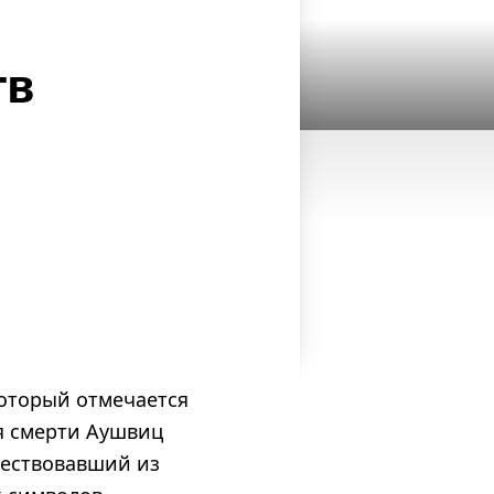
тв
который отмечается
я смерти Аушвиц
ществовавший из