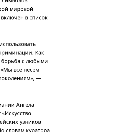
х символов
орой мировой
 включен в список
использовать
криминации. Как
, борьба с любыми
 «Мы все несем
 поколениям», —
мании Ангела
 «Искусство
рейских узников
По словам куратора