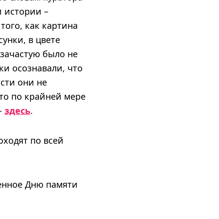
и истории –
того, как картина
унки, в цвете
 зачастую было не
ки осознавали, что
сти они не
то по крайней мере
—
здесь
.
оходят по всей
енное Дню памяти