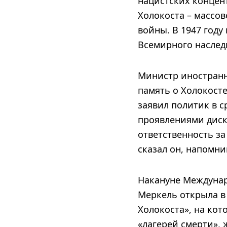
нацистских концен
Холокоста – массо
войны. В 1947 году
Всемирного насле
Министр иностранн
память о Холокост
заявил политик в 
проявлениями диск
ответственность з
сказал он, напомни
Накануне Междунар
Меркель открыла в
Холокоста», на ко
«лагерей смерти», 