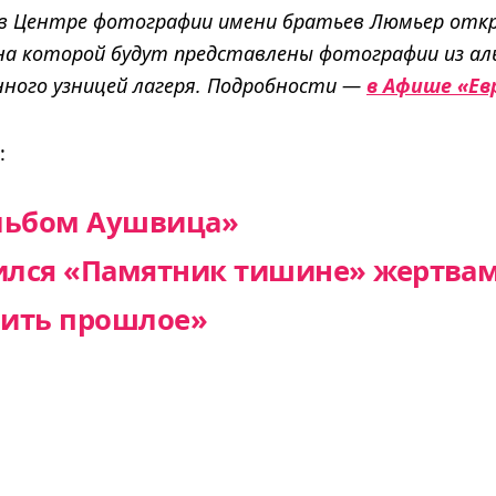
я в Центре фотографии имени братьев Люмьер отк
на которой будут представлены фотографии из ал
нного узницей лагеря. Подробности —
в Афише «Ев
:
льбом Аушвица»
вился «Памятник тишине» жертвам
ить прошлое»