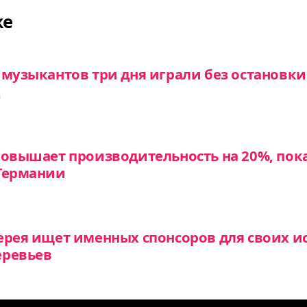
же
 музыкантов три дня играли без остановки
повышает производительность на 20%, пок
 Германии
ерея ищет именных спонсоров для своих и
еревьев