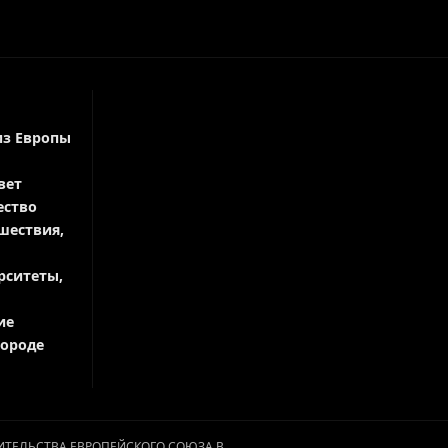
из Европы
вет
ество
шествия,
рситеты,
ие
городе
АВИТЕЛЬСТВА ЕВРОПЕЙСКОГО СОЮЗА В