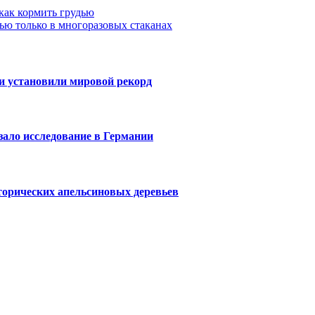
 как кормить грудью
ью только в многоразовых стаканах
 и установили мировой рекорд
зало исследование в Германии
торических апельсиновых деревьев