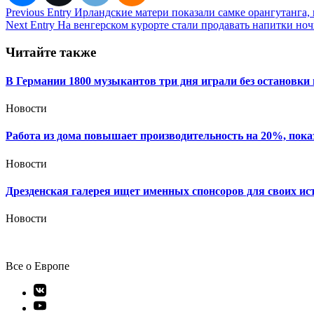
Навигация
Previous Entry
Ирландские матери показали самке орангутанга,
Next Entry
На венгерском курорте стали продавать напитки ноч
по
записям
Читайте также
В Германии 1800 музыкантов три дня играли без остановки
Новости
Работа из дома повышает производительность на 20%, пока
Новости
Дрезденская галерея ищет именных спонсоров для своих ис
Новости
Все о Европе
Элемент
меню
Элемент