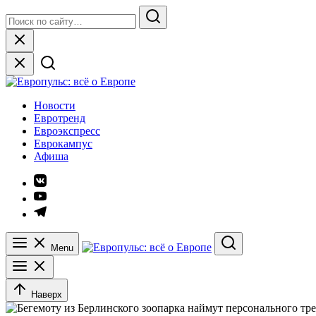
Skip
Search
to
for:
Search
content
Close
Европульс: всё о Европе
Новости
Евротренд
Евроэкспресс
Еврокампус
Афиша
Элемент
меню
Элемент
меню
Элемент
меню
Menu
Search
Наверх