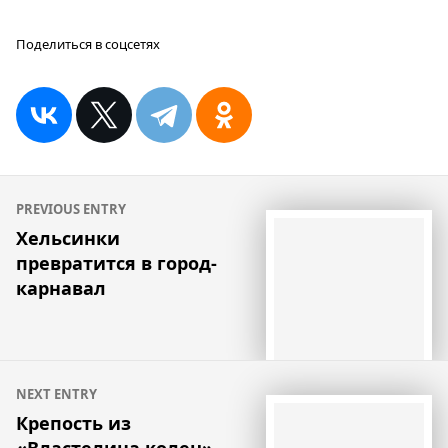
Поделиться в соцсетях
Навигация
PREVIOUS ENTRY
по
Хельсинки
превратится в город-
записям
карнавал
NEXT ENTRY
Крепость из
«Властелина колец»