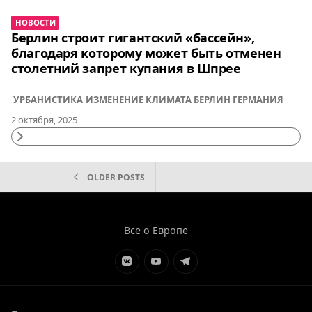
НОВОСТИ
Берлин строит гигантский «бассейн»,
благодаря которому может быть отменен
столетний запрет купания в Шпрее
УРБАНИСТИКА
ИЗМЕНЕНИЕ КЛИМАТА
БЕРЛИН
ГЕРМАНИЯ
2 октября, 2025
Continue
Reading
НАВИГАЦИЯ
OLDER POSTS
ПО
ЗАПИСЯМ
Все о Европе
Элемент
Элемент
Элемент
меню
меню
меню