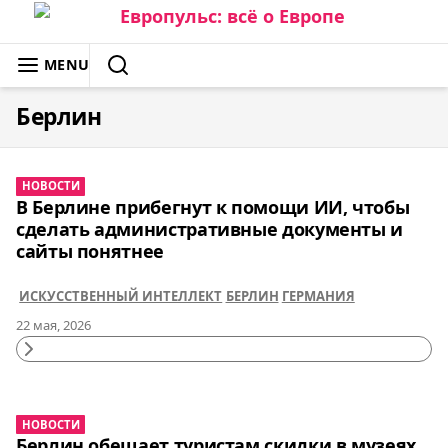
Skip
to
ЕВРОПУЛЬС: ВСЁ О ЕВРОПЕ
MENU
content
SEARCH
Берлин
НОВОСТИ
В Берлине прибегнут к помощи ИИ, чтобы
сделать административные документы и
сайты понятнее
ИСКУССТВЕННЫЙ ИНТЕЛЛЕКТ
БЕРЛИН
ГЕРМАНИЯ
22 мая, 2026
Continue
Reading
НОВОСТИ
Берлин обещает туристам скидки в музеях