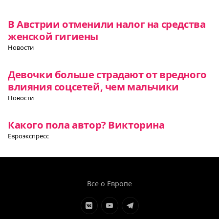
В Австрии отменили налог на средства
женской гигиены
Новости
Девочки больше страдают от вредного
влияния соцсетей, чем мальчики
Новости
Какого пола автор? Викторина
Евроэкспресс
Все о Европе
Элемент
Элемент
Элемент