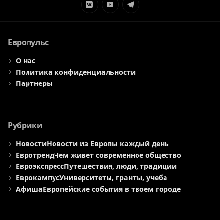
Элемент
Элемент
Элемент
меню
меню
меню
Европульс
О нас
Политика конфиденциальности
Партнеры
Рубрики
Новости
Новости из Европы каждый день
Евротренд
Чем живет современное общество
Евроэкспресс
Путешествия, люди, традиции
Еврокампус
Университеты, гранты, учеба
Афиша
Европейские события в твоем городе