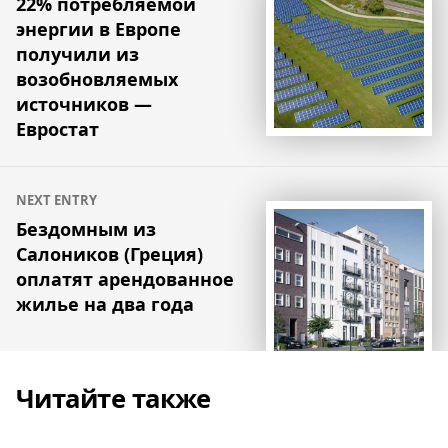
по
22% потребляемой
энергии в Европе
записям
получили из
возобновляемых
источников —
Евростат
NEXT ENTRY
Бездомным из
Салоников (Греция)
оплатят арендованное
жилье на два года
Читайте также