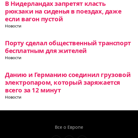
В Нидерландах запретят класть
рюкзаки на сиденья в поездах, даже
если вагон пустой
Новости
Порту сделал общественный транспорт
бесплатным для жителей
Новости
Данию и Германию соединил грузовой
электропаром, который заряжается
всего за 12 минут
Новости
Все о Европе