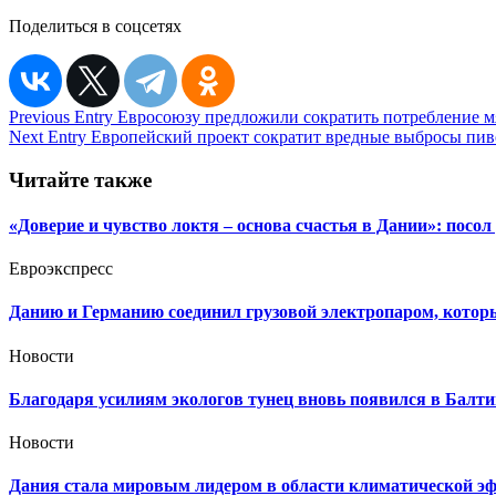
Поделиться в соцсетях
Навигация
Previous Entry
Евросоюзу предложили сократить потребление мя
Next Entry
Европейский проект сократит вредные выбросы пив
по
записям
Читайте также
«Доверие и чувство локтя – основа счастья в Дании»: посо
Евроэкспресс
Данию и Германию соединил грузовой электропаром, которы
Новости
Благодаря усилиям экологов тунец вновь появился в Балт
Новости
Дания стала мировым лидером в области климатической э