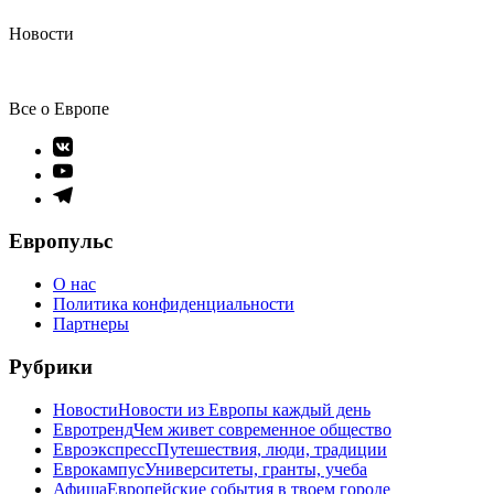
Новости
Все о Европе
Элемент
меню
Элемент
меню
Элемент
меню
Европульс
О нас
Политика конфиденциальности
Партнеры
Рубрики
Новости
Новости из Европы каждый день
Евротренд
Чем живет современное общество
Евроэкспресс
Путешествия, люди, традиции
Еврокампус
Университеты, гранты, учеба
Афиша
Европейские события в твоем городе