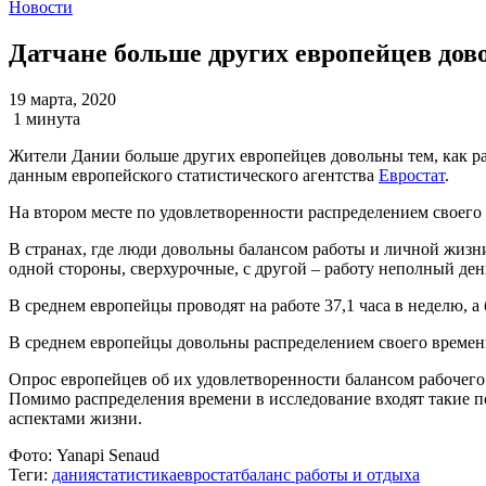
Новости
Датчане больше других европейцев дов
19 марта, 2020
1 минута
Жители Дании больше других европейцев довольны тем, как ра
данным европейского статистического агентства
Евростат
.
На втором месте по удовлетворенности распределением своего в
В странах, где люди довольны балансом работы и личной жизни,
одной стороны, сверхурочные, с другой – работу неполный день
В среднем европейцы проводят на работе 37,1 часа в неделю, а 
В среднем европейцы довольны распределением своего времени 
Опрос европейцев об их удовлетворенности балансом рабочего
Помимо распределения времени в исследование входят такие п
аспектами жизни.
Фото:
Yanapi Senaud
Теги:
дания
статистика
евростат
баланс работы и отдыха