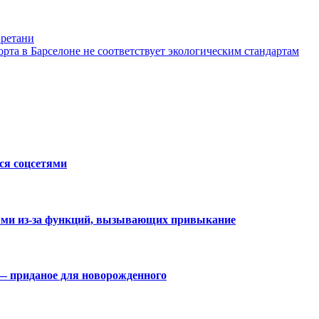
Бретани
рта в Барселоне не соответствует экологическим стандартам
ся соцсетями
ями из-за функций, вызывающих привыкание
— приданое для новорожденного