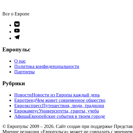
Все о Европе
Элемент
меню
Элемент
меню
Элемент
меню
Европульс
О нас
Политика конфиденциальности
Партнеры
Рубрики
Новости
Новости из Европы каждый день
Евротренд
Чем живет современное общество
Евроэкспресс
Путешествия, люди, традиции
Еврокампус
Университеты, гранты, учеба
Афиша
Европейские события в твоем городе
© Европульс 2009 – 2026. Сайт создан при поддержке Предста
Мнение редакции «Европульса» может не совпадать с мнением