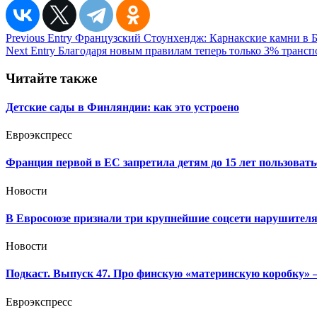
Навигация
Previous Entry
Французский Стоунхендж: Карнакские камни в 
Next Entry
Благодаря новым правилам теперь только 3% транспо
по
записям
Читайте также
Детские сады в Финляндии: как это устроено
Евроэкспресс
Франция первой в ЕС запретила детям до 15 лет пользовать
Новости
В Евросоюзе признали три крупнейшие соцсети нарушител
Новости
Подкаст. Выпуск 47. Про финскую «материнскую коробку» 
Евроэкспресс