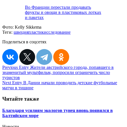
Во Франции перестали продавать
фрукты и овощи в пластиковых лотках
и пакетах
Фото:
Kelly Sikkema
Теги:
швеция
пластик
исследование
Поделиться в соцсетях
Навигация
Previous Entry
Жители австрийского города, попавшего в
знаменитый мультфильм, попросили ограничить число
по
туристов
записям
Next Entry
В Дании начали проводить детские футбольные
матчи в тишине
Читайте также
Благодаря усилиям экологов тунец вновь появился в
Балтийском море
Новости