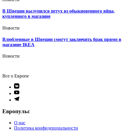
В Швеции вылупился петух из обыкновенного яйца,
купленного в магазине
Новости
Влюбленные в Швеции смогут заключить брак прямо в
магазине IKEA
Новости
Все о Европе
Элемент
меню
Элемент
меню
Элемент
меню
Европульс
О нас
Политика конфиденциальности