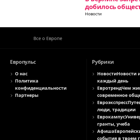
добилось общес
Новости
Все о Европе
Европульс
Рубрики
О нас
Новости
Новости 
Политика
каждый день
конфиденциальности
Евротренд
Чем жи
Партнеры
современное общ
Евроэкспресс
Путе
люди, традиции
Еврокампус
Униве
гранты, учеба
Афиша
Европейск
события в твоем 