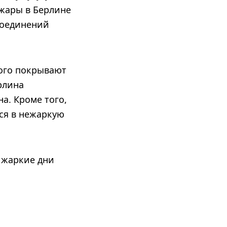
 жары в Берлине
соединений
рого покрывают
рлина
а. Кроме того,
тся в нежаркую
 жаркие дни