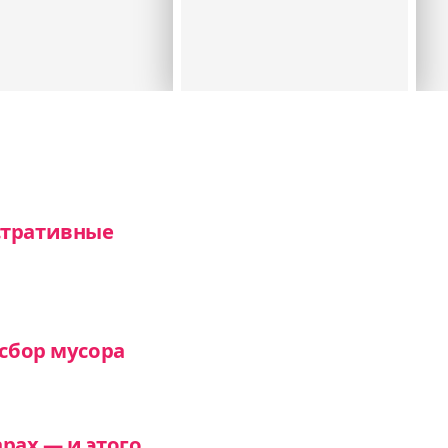
стративные
 сбор мусора
рах — и этого