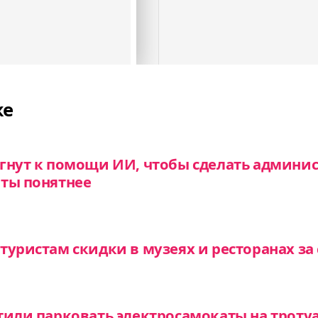
же
гнут к помощи ИИ, чтобы сделать админи
ты понятнее
туристам скидки в музеях и ресторанах за
тили парковать электросамокаты на тротуа