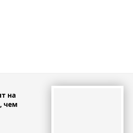
т на
, чем