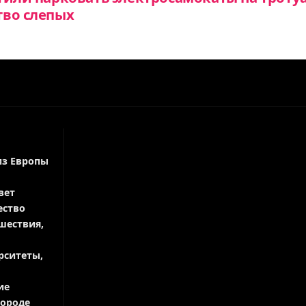
тво слепых
из Европы
вет
ество
шествия,
рситеты,
ие
городе