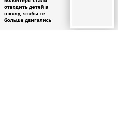
волонтеры стали
отводить детей в
школу, чтобы те
больше двигались
Читайте также
Порту сделал общественный транспорт
бесплатным для жителей
Новости
В Испании создана одна из самых
передовых в мире сетей
климатических убежищ — в них
можно спрятаться от экстремальной
жары
Новости