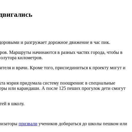
 двигались
здоровыми и разгружает дорожное движение в час пик.
ров. Маршруты начинаются в разных частях города, чтобы в
полутора километров.
еля и врачи. Кроме того, присоединиться к проекту могут и
кта мэрия придумала систему поощрения: в специальные
теры или карандаши. А после 125 пеших прогулок дети смогут
тей в школу.
анизаторы
призвали
учеников добираться до школы пешком или