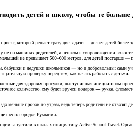
водить детей в школу, чтобы те больше
роект, который решает сразу две задачи — делает детей более 
у не на машинах родителей, а пешком в сопровождении волонте
я малышей не превышает 500–600 метров, для детей постарше — 
, бабушки и дедушки школьников — но и добровольцы: сами учит
т тщательную проверку перед тем, как начать работать с детьми.
лезные для здоровья прогулки, выступившая инициатором прое
таточное количество, ему будет вручен подарок — ручка, фломас
до меньше пробок по утрам, ведь теперь родители не отвозят де
еще шесть городов Румынии.
андии запустили в школах инициативу Active School Travel. Орг