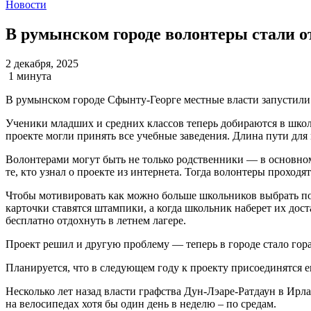
Новости
В румынском городе волонтеры стали от
2 декабря, 2025
1 минута
В румынском городе Сфынту-Георге местные власти запустили п
Ученики младших и средних классов теперь добираются в школ
проекте могли принять все учебные заведения. Длина пути дл
Волонтерами могут быть не только родственники — в основном
те, кто узнал о проекте из интернета. Тогда волонтеры проходя
Чтобы мотивировать как можно больше школьников выбрать по
карточки ставятся штампики, а когда школьник наберет их дос
бесплатно отдохнуть в летнем лагере.
Проект решил и другую проблему — теперь в городе стало гораз
Планируется, что в следующем году к проекту присоединятся 
Несколько лет назад власти графства Дун-Лэаре-Ратдаун в Ирл
на велосипедах хотя бы один день в неделю – по средам.