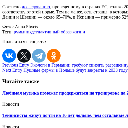
Согласно
исследованию
, проведенному в странах ЕС, только 2
соответствуют этой норме. Тем не менее, есть страны, в котор
Дании и Швеции — около 65–70%, в Испании — примерно 52% 
Фото:
Anna Shvets
Теги:
румыния
дети
активный образ жизни
Поделиться в соцсетях
Навигация
Previous Entry
Экологи в Германии требуют снизить разрешенну
Next Entry
Пушные фермы в Польше будут закрыты к 2033 году
по
записям
Читайте также
Любимая музыка поможет продержаться на тренировке на
Новости
Теннисисты живут почти на 10 лет дольше, чем остальные 
Новости