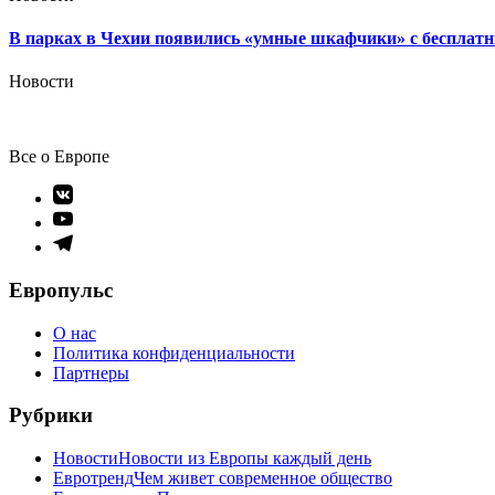
В парках в Чехии появились «умные шкафчики» с беспла
Новости
Все о Европе
Элемент
меню
Элемент
меню
Элемент
меню
Европульс
О нас
Политика конфиденциальности
Партнеры
Рубрики
Новости
Новости из Европы каждый день
Евротренд
Чем живет современное общество