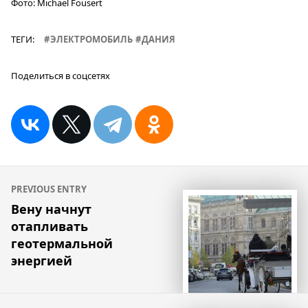
Фото:
Michael Fousert
ТЕГИ:
ЭЛЕКТРОМОБИЛЬ
ДАНИЯ
Поделиться в соцсетях
Навигация
PREVIOUS ENTRY
по
Вену начнут
отапливать
записям
геотермальной
энергией