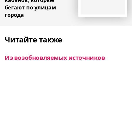
бегают по улицам
города
Читайте также
Из возобновляемых источников
получают уже почти половину
электроэнергии в ЕС
Новости
Италия хочет построить «солнечную»
железную дорогу
Новости
Данию и Германию соединил грузовой