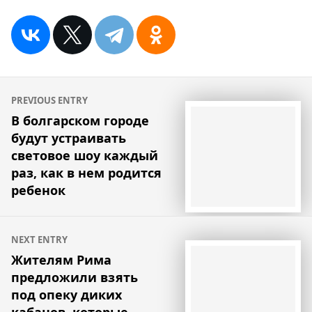
Навигация
PREVIOUS ENTRY
по
В болгарском городе
будут устраивать
записям
световое шоу каждый
раз, как в нем родится
ребенок
NEXT ENTRY
Жителям Рима
предложили взять
под опеку диких
кабанов, которые