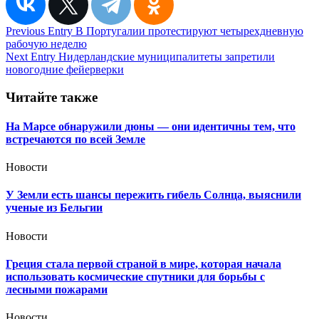
Навигация
Previous Entry
В Португалии протестируют четырехдневную
рабочую неделю
по
Next Entry
Нидерландские муниципалитеты запретили
записям
новогодние фейерверки
Читайте также
На Марсе обнаружили дюны — они идентичны тем, что
встречаются по всей Земле
Новости
У Земли есть шансы пережить гибель Солнца, выяснили
ученые из Бельгии
Новости
Греция стала первой страной в мире, которая начала
использовать космические спутники для борьбы с
лесными пожарами
Новости