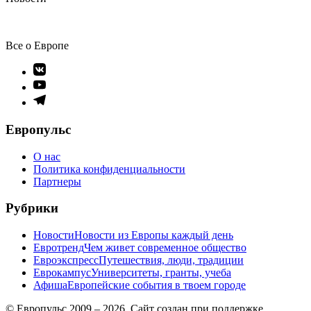
Все о Европе
Элемент
меню
Элемент
меню
Элемент
меню
Европульс
О нас
Политика конфиденциальности
Партнеры
Рубрики
Новости
Новости из Европы каждый день
Евротренд
Чем живет современное общество
Евроэкспресс
Путешествия, люди, традиции
Еврокампус
Университеты, гранты, учеба
Афиша
Европейские события в твоем городе
© Европульс 2009 – 2026. Сайт создан при поддержке