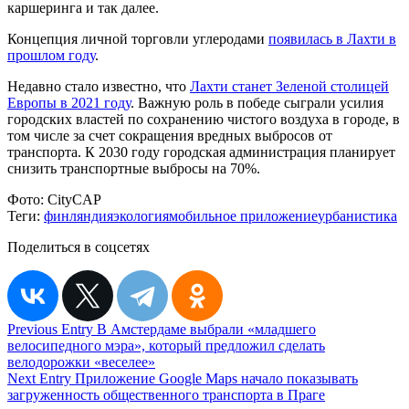
каршеринга и так далее.
Концепция личной торговли углеродами
появилась в Лахти в
прошлом году
.
Недавно стало известно, что
Лахти станет Зеленой столицей
Европы в 2021 году
. Важную роль в победе сыграли усилия
городских властей по сохранению чистого воздуха в городе, в
том числе за счет сокращения вредных выбросов от
транспорта. К 2030 году городская администрация планирует
снизить транспортные выбросы на 70%.
Фото:
CityCAP
Теги:
финляндия
экология
мобильное приложение
урбанистика
Поделиться в соцсетях
Навигация
Previous Entry
В Амстердаме выбрали «младшего
велосипедного мэра», который предложил сделать
по
велодорожки «веселее»
записям
Next Entry
Приложение Google Maps начало показывать
загруженность общественного транспорта в Праге