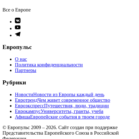
Все о Европе
Элемент
меню
Элемент
меню
Элемент
меню
Европульс
О нас
Политика конфиденциальности
Партнеры
Рубрики
Новости
Новости из Европы каждый день
Евротренд
Чем живет современное общество
Евроэкспресс
Путешествия, люди, традиции
Еврокампус
Университеты, гранты, учеба
Афиша
Европейские события в твоем городе
© Европульс 2009 – 2026. Сайт создан при поддержке
Представительства Европейского Союза в Российской
Федерации.