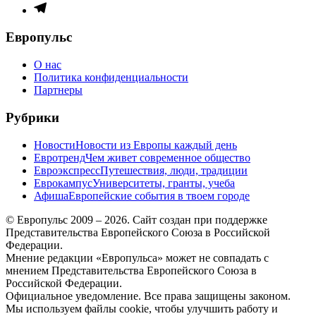
меню
Элемент
меню
Европульс
О нас
Политика конфиденциальности
Партнеры
Рубрики
Новости
Новости из Европы каждый день
Евротренд
Чем живет современное общество
Евроэкспресс
Путешествия, люди, традиции
Еврокампус
Университеты, гранты, учеба
Афиша
Европейские события в твоем городе
© Европульс 2009 – 2026. Сайт создан при поддержке
Представительства Европейского Союза в Российской
Федерации.
Мнение редакции «Европульса» может не совпадать с
мнением Представительства Европейского Союза в
Российской Федерации.
Официальное уведомление. Все права защищены законом.
Мы используем файлы cookie, чтобы улучшить работу и