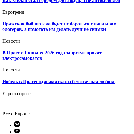
Как Милан стал городом для людей, а не автомобилей
Евротренд
Пражская библиотека будет не бороться с наплывом
блогеров, а помогать им делать лучшие снимки
Новости
В Праге с 1 января 2026 года запретят прокат
электросамокатов
Новости
Нобель в Праге: «динамитка» и безответная любовь
Евроэкспресс
Все о Европе
Элемент
меню
Элемент