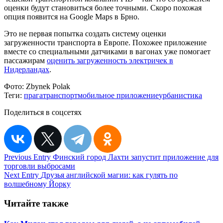
оценки будут становиться более точными. Скоро похожая
опция появится на Google Maps в Брно.
Это не первая попытка создать систему оценки
загруженности транспорта в Европе. Похожее приложение
вместе со специальными датчиками в вагонах уже помогает
пассажирам
оценить загруженность электричек в
Нидерландах
.
Фото:
Zbynek Polak
Теги:
прага
транспорт
мобильное приложение
урбанистика
Поделиться в соцсетях
Навигация
Previous Entry
Финский город Лахти запустит приложение для
торговли выбросами
по
Next Entry
Друзья английской магии: как гулять по
записям
волшебному Йорку
Читайте также