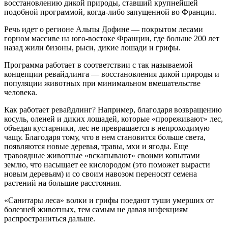
восстановлению дикой природы, ставший крупнейшей
подобной программой, когда-либо запущенной во Франции.
Речь идет о регионе Альпы Дофине — покрытом лесами
горном массиве на юго-востоке Франции, где больше 200 лет
назад жили бизоны, рыси, дикие лошади и грифы.
Программа работает в соответствии с так называемой
концепции ревайдлинга — восстановления дикой природы и
популяции животных при минимальном вмешательстве
человека.
Как работает ревайдлинг? Например, благодаря возвращению
косуль, оленей и диких лошадей, которые «прореживают» лес,
объедая кустарники, лес не превращается в непроходимую
чащу. Благодаря тому, что в нем становится больше света,
появляются новые деревья, травы, мхи и ягоды. Еще
травоядные животные «вскапывают» своими копытами
землю, что насыщает ее кислородом (это поможет вырасти
новым деревьям) и со своим навозом переносят семена
растений на большие расстояния.
«Санитары леса» волки и грифы поедают туши умерших от
болезней животных, тем самым не давая инфекциям
распространиться дальше.