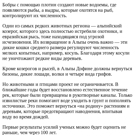
Бобры с помощью плотин создают новые водоемы, где
появляются рыбы, а выдры, которые охотятся на рыб,
контролируют их численность.
Одни из самых редких животных региона — альпийский
козерог, которого здесь полностью истребили охотники, и
евразийская рысь, тоже находящаяся под угрозой
исчезновения. Их возвращение в Альпы очень важно — эти
дикие кошки среднего размера регулируют численность
мелких копытных, например, косуль. Благодаря этому косули
не уничтожают редкие виды деревьев.
Кроме козерогов и рысей, в Альпы Дофине должны вернуться
бизоны, дикие лошади, волки и четыре вида грифов.
Но животными и птицами проект не ограничивается. В
ближайшие годы будет восстановлено естественное течение
рек, которые были превращены в рукотворные каналы. Только
извилистые реки помогают воде уходить в грунт и пополнять
источники. Это поможет вернуться «на родину» растениям и
деревьям, которые предотвращают наводнения, впитывая
воду во время дождей.
Первые результаты усилий ученых можно будет оценить не
раньше, чем через 100 лет.