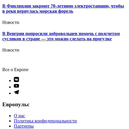
В Финляндии закроют 70-летнюю электростанцию, чтобы
в реки вернулась морская форель
Новости
В Венгрии попросили добровольцев помочь с подсчетом
сусликов в стране — это можно сделать на прогулке
Новости
Все о Европе
Элемент
меню
Элемент
меню
Элемент
меню
Европульс
О нас
Политика конфиденциальности
Партнеры