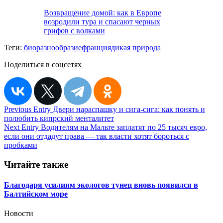
Возвращение домой: как в Европе
возродили тура и спасают черных
грифов с волками
Теги:
биоразнообразие
франция
дикая природа
Поделиться в соцсетях
Навигация
Previous Entry
Двери нараспашку и сига-сига: как понять и
полюбить кипрский менталитет
по
Next Entry
Водителям на Мальте заплатят по 25 тысяч евро,
записям
если они отдадут права — так власти хотят бороться с
пробками
Читайте также
Благодаря усилиям экологов тунец вновь появился в
Балтийском море
Новости