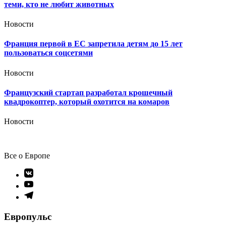
теми, кто не любит животных
Новости
Франция первой в ЕС запретила детям до 15 лет
пользоваться соцсетями
Новости
Французский стартап разработал крошечный
квадрокоптер, который охотится на комаров
Новости
Все о Европе
Элемент
меню
Элемент
меню
Элемент
меню
Европульс