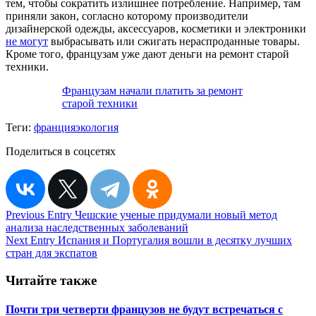
тем, чтобы сократить излишнее потребление. Например, там
приняли закон, согласно которому производители
дизайнерской одежды, аксессуаров, косметики и электроники
не могут
выбрасывать или сжигать нераспроданные товары.
Кроме того, французам уже дают деньги на ремонт старой
техники.
Французам начали платить за ремонт
старой техники
Теги:
франция
экология
Поделиться в соцсетях
Навигация
Previous Entry
Чешские ученые придумали новый метод
анализа наследственных заболеваний
по
Next Entry
Испания и Португалия вошли в десятку лучших
записям
стран для экспатов
Читайте также
Почти три четверти французов не будут встречаться с