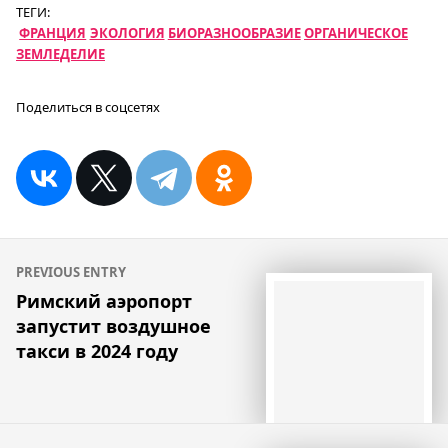
ТЕГИ:
ФРАНЦИЯ
ЭКОЛОГИЯ
БИОРАЗНООБРАЗИЕ
ОРГАНИЧЕСКОЕ
ЗЕМЛЕДЕЛИЕ
Поделиться в соцсетях
Навигация
PREVIOUS ENTRY
по
Римский аэропорт
запустит воздушное
записям
такси в 2024 году