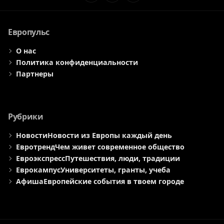
Элемент
Элемент
Элемент
меню
меню
меню
Европульс
О нас
Политика конфиденциальности
Партнеры
Рубрики
Новости
Новости из Европы каждый день
Евротренд
Чем живет современное общество
Евроэкспресс
Путешествия, люди, традиции
Еврокампус
Университеты, гранты, учеба
Афиша
Европейские события в твоем городе