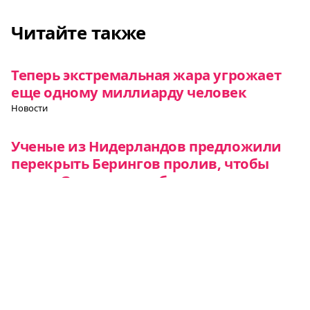
Читайте также
Теперь экстремальная жара угрожает
еще одному миллиарду человек
Новости
Ученые из Нидерландов предложили
перекрыть Берингов пролив, чтобы
спасти Землю от необратимых
изменений климата
Новости
Грибы-союзники помогут елям выжить
в условиях глобального потепления
Новости