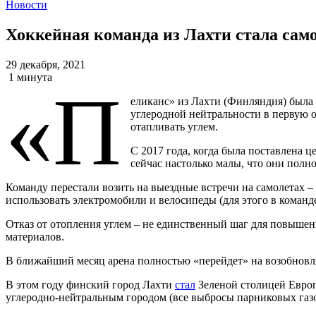
Новости
Хоккейная команда из Лахти стала сам
29 декабря, 2021
1 минута
«П
еликанс» из Лахти (Финляндия) была 
углеродной нейтральности в первую о
отапливать углем.
С 2017 года, когда была поставлена 
сейчас настолько малы, что они полн
Команду перестали возить на выездные встречи на самолетах –
использовать электромобили и велосипеды (для этого в команде
Отказ от отопления углем – не единственный шаг для повыше
материалов.
В ближайший месяц арена полностью «перейдет» на возобновля
В этом году финский город Лахти
стал
Зеленой столицей Европы
углеродно-нейтральным городом (все выбросы парниковых газо