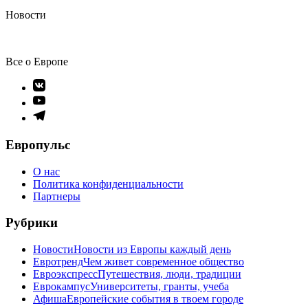
Новости
Все о Европе
Элемент
меню
Элемент
меню
Элемент
меню
Европульс
О нас
Политика конфиденциальности
Партнеры
Рубрики
Новости
Новости из Европы каждый день
Евротренд
Чем живет современное общество
Евроэкспресс
Путешествия, люди, традиции
Еврокампус
Университеты, гранты, учеба
Афиша
Европейские события в твоем городе