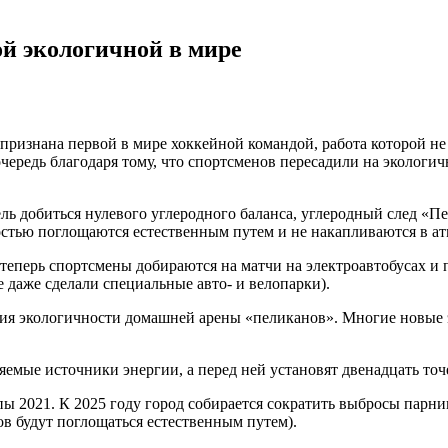
ой экологичной в мире
признана первой в мире хоккейной командой, работа которой не
чередь благодаря тому, что спортсменов пересадили на эколог
цель добиться нулевого углеродного баланса, углеродный след «
остью поглощаются естественным путем и не накапливаются в ат
 теперь спортсмены добираются на матчи на электроавтобусах и
 даже сделали специальные авто- и велопарки).
ния экологичности домашней арены «пеликанов». Многие новые 
емые источники энергии, а перед ней установят двенадцать точ
 2021. К 2025 году город собирается сократить выбросы парник
в будут поглощаться естественным путем).