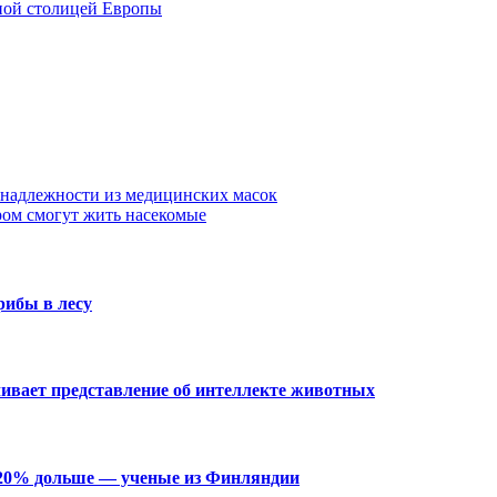
еной столицей Европы
инадлежности из медицинских масок
ом смогут жить насекомые
рибы в лесу
чивает представление об интеллекте животных
 20% дольше — ученые из Финляндии