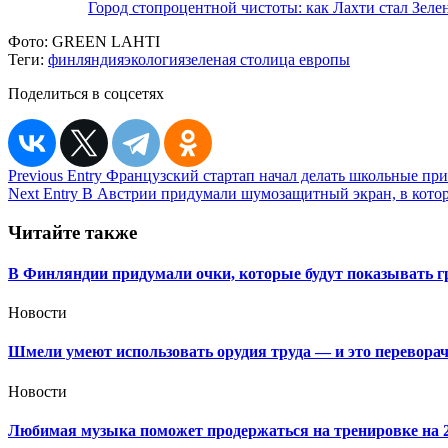
Город стопроцентной чистоты: как Лахти стал Зел
Фото:
GREEN LAHTI
Теги:
финляндия
экология
зеленая столица европы
Поделиться в соцсетях
Навигация
Previous Entry
Французский стартап начал делать школьные пр
Next Entry
В Австрии придумали шумозащитный экран, в котор
по
записям
Читайте также
В Финляндии придумали очки, которые будут показывать г
Новости
Шмели умеют использовать орудия труда — и это перевора
Новости
Любимая музыка поможет продержаться на тренировке на