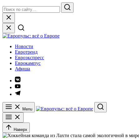
Skip
Search
to
for:
Search
content
Close
Европульс: всё о Европе
Новости
Евротренд
Евроэкспресс
Еврокампус
Афиша
Элемент
меню
Элемент
меню
Элемент
меню
Menu
Search
Наверх