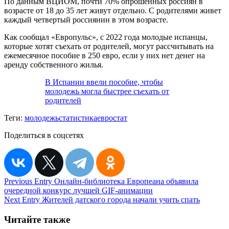
По данным ВЦИОМ, почти 70% опрошенных россиян в
возрасте от 18 до 35 лет живут отдельно. С родителями живет
каждый четвертый россиянин в этом возрасте.
Как сообщал «Европульс», с 2022 года молодые испанцы,
которые хотят съехать от родителей, могут рассчитывать на
ежемесячное пособие в 250 евро, если у них нет денег на
аренду собственного жилья.
В Испании ввели пособие, чтобы
молодежь могла быстрее съехать от
родителей
Теги:
молодежь
статистика
евростат
Поделиться в соцсетях
Навигация
Previous Entry
Онлайн-библиотека Европеана объявила
очередной конкурс лучшей GIF-анимации
по
Next Entry
Жителей датского города начали учить спать
записям
Читайте также