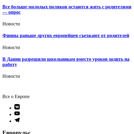
Все больше молодых поляков остаются жить с родителями
— опрос
Новости
Финны раньше других европейцев съезжают от родителей
Новости
В Дании разрешили школьникам вместо уроков ходить на
работу
Новости
Все о Европе
Элемент
меню
Элемент
меню
Элемент
меню
Европульс