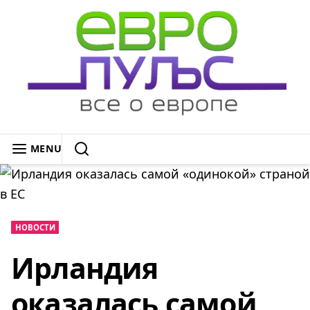
Skip
to
content
ЕВРОПУЛЬС: ВСЁ О ЕВРОПЕ
MENU
SEARCH
НОВОСТИ
Ирландия
оказалась самой