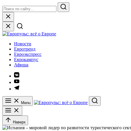
Skip
Search
to
for:
Search
content
Close
Европульс: всё о Европе
Новости
Евротренд
Евроэкспресс
Еврокампус
Афиша
Элемент
меню
Элемент
меню
Элемент
меню
Menu
Search
Наверх