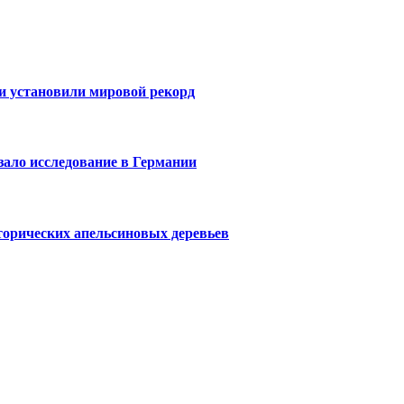
 и установили мировой рекорд
зало исследование в Германии
торических апельсиновых деревьев