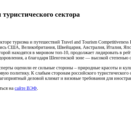
 туристического сектора
кторе туризма и путешествий Travel and Tourism Competitiveness
лись США, Великобритания, Швейцария, Австралия, Италия, Япон
торой находятся в мировом топ-10, продолжает лидировать в ре
доровления, а благодаря Шенгенской зоне — высокой степенью о
Эксперты оценили ее сильные стороны – природные красоты и ку
вую политику. К слабым сторонам российского туристического 
лагоприятный деловой климат и визовые требования для иностра
ться на
сайте ВЭФ
.