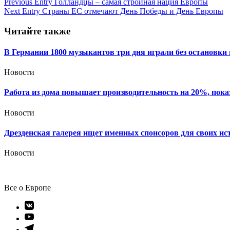
Навигация
Previous Entry
Голландцы – самая стройная нация Европы
Next Entry
Страны ЕС отмечают День Победы и День Европы
по
записям
Читайте также
В Германии 1800 музыкантов три дня играли без остановки
Новости
Работа из дома повышает производительность на 20%, пока
Новости
Дрезденская галерея ищет именных спонсоров для своих ис
Новости
Все о Европе
Элемент
меню
Элемент
меню
Элемент