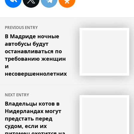
Навигация
PREVIOUS ENTRY
по
В Мадриде ночные
автобусы будут
записям
останавливаться по
требованию женщин
и
несовершеннолетних
NEXT ENTRY
Владельцы котов в
Нидерландах могут
предстать перед
судом, если их
питомец охотится на