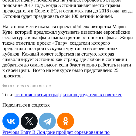
половине 2017 года, когда Эстония займет место страны-
председателя в Совете ЕС, и останутся там до 2018 года, когда
Эстония будет праздновать свой 100-летний юбилей.
На втором месте оказался проект «Pollen» авторства Марко
Куве, который предложил укутывать известные европейские
скульптуры в шарфы и шапки цветов эстонского флага. Жюри
также отметили проект «Тигр», создатели которого
предлагали построить скульптуру тигра из деревянных
кубиков. Каждый может забраться на статую, которая
символизирует Эстонию как страну, где любой в состоянии
добраться до самых высот, если будет упорно работать и идти
к своей цели. Всего на конкурсе было представлено 25
проектов.
Фото: eesistumine.ee
Теги:
эстония
стрит-арт
граффити
председатель в совете ес
Поделиться в соцсетях
Навигация
Previous Entry
В Лондоне пройдет соревнование по