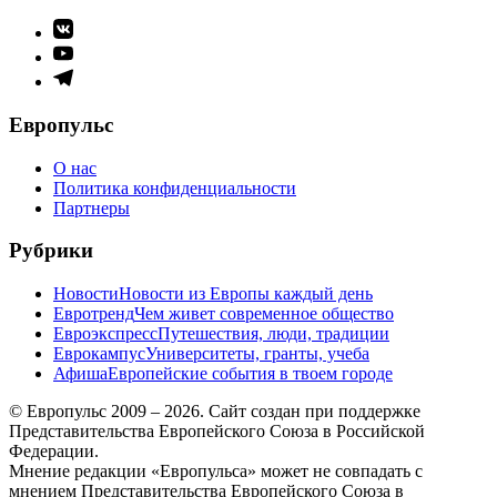
Элемент
меню
Элемент
меню
Элемент
меню
Европульс
О нас
Политика конфиденциальности
Партнеры
Рубрики
Новости
Новости из Европы каждый день
Евротренд
Чем живет современное общество
Евроэкспресс
Путешествия, люди, традиции
Еврокампус
Университеты, гранты, учеба
Афиша
Европейские события в твоем городе
© Европульс 2009 – 2026. Сайт создан при поддержке
Представительства Европейского Союза в Российской
Федерации.
Мнение редакции «Европульса» может не совпадать с
мнением Представительства Европейского Союза в