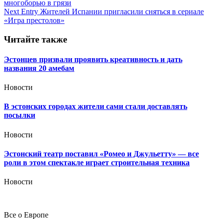
многоборью в грязи
по
Next Entry
Жителей Испании пригласили сняться в сериале
записям
«Игра престолов»
Читайте также
Эстонцев призвали проявить креативность и дать
названия 20 амебам
Новости
В эстонских городах жители сами стали доставлять
посылки
Новости
Эстонский театр поставил «Ромео и Джульетту» — все
роли в этом спектакле играет строительная техника
Новости
Все о Европе