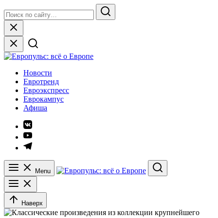
Skip
Search
to
for:
Search
content
Close
Европульс: всё о Европе
Новости
Евротренд
Евроэкспресс
Еврокампус
Афиша
Элемент
меню
Элемент
меню
Элемент
меню
Menu
Search
Наверх