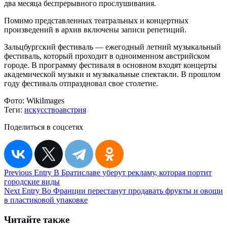
два месяца беспрерывного прослушивания.
Помимо представленных театральных и концертных
произведений в архив включены записи репетиций.
Зальцбургский фестиваль — ежегодный летний музыкальный
фестиваль, который проходит в одноименном австрийском
городе. В программу фестиваля в основном входят концерты
академической музыки и музыкальные спектакли. В прошлом
году фестиваль отпраздновал свое столетие.
Фото:
WikiImages
Теги:
искусство
австрия
Поделиться в соцсетях
Навигация
Previous Entry
В Братиславе уберут рекламу, которая портит
городские виды
по
Next Entry
Во Франции перестанут продавать фрукты и овощи
записям
в пластиковой упаковке
Читайте также