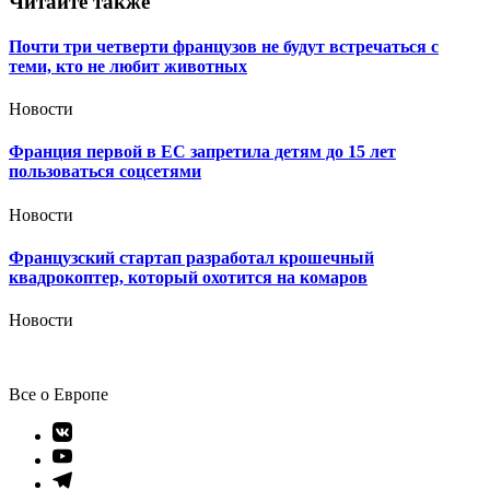
Читайте также
Почти три четверти французов не будут встречаться с
теми, кто не любит животных
Новости
Франция первой в ЕС запретила детям до 15 лет
пользоваться соцсетями
Новости
Французский стартап разработал крошечный
квадрокоптер, который охотится на комаров
Новости
Все о Европе
Элемент
меню
Элемент
меню
Элемент