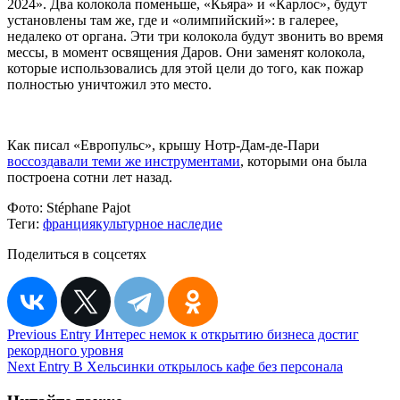
2024». Два колокола поменьше, «Кьяра» и «Карлос», будут
установлены там же, где и «олимпийский»: в галерее,
недалеко от органа. Эти три колокола будут звонить во время
мессы, в момент освящения Даров. Они заменят колокола,
которые использовались для этой цели до того, как пожар
полностью уничтожил это место.
Как писал «Европульс», крышу Нотр-Дам-де-Пари
воссоздавали теми же инструментами
, которыми она была
построена сотни лет назад.
Фото:
Stéphane Pajot
Теги:
франция
культурное наследие
Поделиться в соцсетях
Навигация
Previous Entry
Интерес немок к открытию бизнеса достиг
рекордного уровня
по
Next Entry
В Хельсинки открылось кафе без персонала
записям