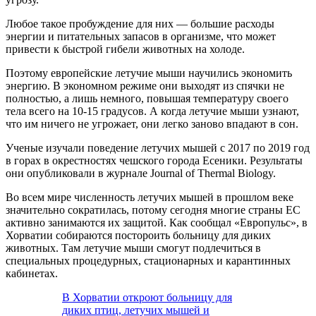
Любое такое пробуждение для них — большие расходы
энергии и питательных запасов в организме, что может
привести к быстрой гибели животных на холоде.
Поэтому европейские летучие мыши научились экономить
энергию. В экономном режиме они выходят из спячки не
полностью, а лишь немного, повышая температуру своего
тела всего на 10-15 градусов. А когда летучие мыши узнают,
что им ничего не угрожает, они легко заново впадают в сон.
Ученые изучали поведение летучих мышей с 2017 по 2019 год
в горах в окрестностях чешского города Есеники. Результаты
они опубликовали в журнале Journal of Thermal Biology.
Во всем мире численность летучих мышей в прошлом веке
значительно сократилась, потому сегодня многие страны ЕС
активно занимаются их защитой. Как сообщал «Европульс», в
Хорватии собираются постороить больницу для диких
животных. Там летучие мыши смогут подлечиться в
специальных процедурных, стационарных и карантинных
кабинетах.
В Хорватии откроют больницу для
диких птиц, летучих мышей и