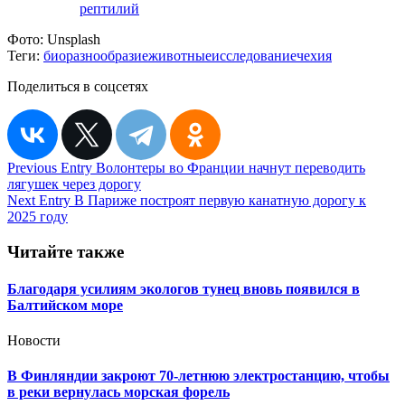
рептилий
Фото:
Unsplash
Теги:
биоразнообразие
животные
исследование
чехия
Поделиться в соцсетях
Навигация
Previous Entry
Волонтеры во Франции начнут переводить
лягушек через дорогу
по
Next Entry
В Париже построят первую канатную дорогу к
записям
2025 году
Читайте также
Благодаря усилиям экологов тунец вновь появился в
Балтийском море
Новости
В Финляндии закроют 70-летнюю электростанцию, чтобы
в реки вернулась морская форель