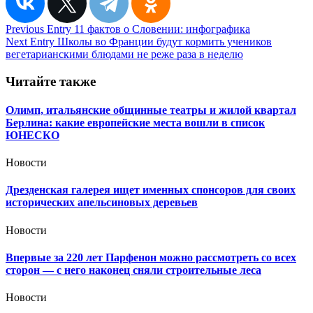
Навигация
Previous Entry
11 фактов о Словении: инфографика
Next Entry
Школы во Франции будут кормить учеников
по
вегетарианскими блюдами не реже раза в неделю
записям
Читайте также
Олимп, итальянские общинные театры и жилой квартал
Берлина: какие европейские места вошли в список
ЮНЕСКО
Новости
Дрезденская галерея ищет именных спонсоров для своих
исторических апельсиновых деревьев
Новости
Впервые за 220 лет Парфенон можно рассмотреть со всех
сторон — с него наконец сняли строительные леса
Новости