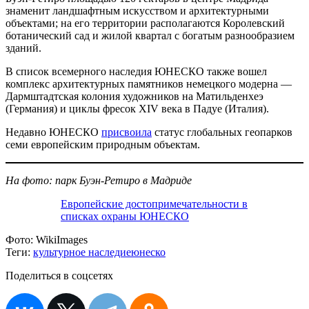
знаменит ландшафтным искусством и архитектурными
объектами; на его территории располагаются Королевский
ботанический сад и жилой квартал с богатым разнообразием
зданий.
В список всемерного наследия ЮНЕСКО также вошел
комплекс архитектурных памятников немецкого модерна —
Дармштадтская колония художников на Матильденхеэ
(Германия) и циклы фресок XIV века в Падуе (Италия).
Недавно ЮНЕСКО
присвоила
статус глобальных геопарков
семи европейским природным объектам.
На фото: парк Буэн-Ретиро в Мадриде
Европейские достопримечательности в
списках охраны ЮНЕСКО
Фото:
WikiImages
Теги:
культурное наследие
юнеско
Поделиться в соцсетях