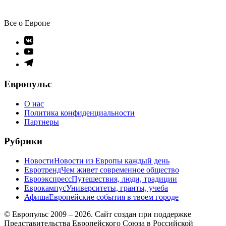
Все о Европе
Элемент
меню
Элемент
меню
Элемент
меню
Европульс
О нас
Политика конфиденциальности
Партнеры
Рубрики
Новости
Новости из Европы каждый день
Евротренд
Чем живет современное общество
Евроэкспресс
Путешествия, люди, традиции
Еврокампус
Университеты, гранты, учеба
Афиша
Европейские события в твоем городе
© Европульс 2009 – 2026. Сайт создан при поддержке
Представительства Европейского Союза в Российской