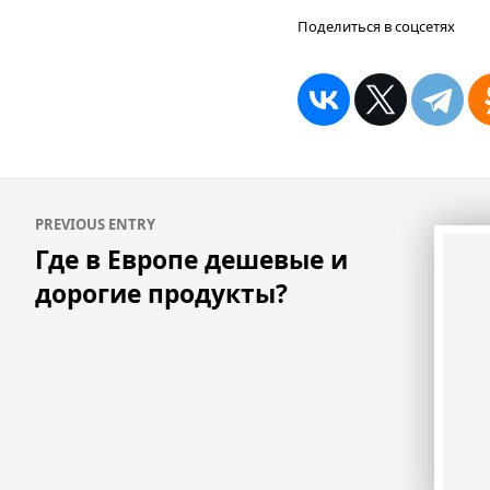
Поделиться в соцсетях
Навигация
PREVIOUS ENTRY
по
Где в Европе дешевые и
записям
дорогие продукты?