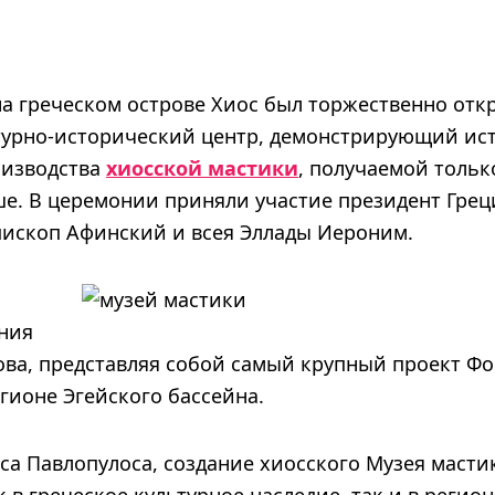
на греческом острове Хиос был торжественно от
турно-исторический центр, демонстрирующий ис
оизводства
хиосской мастики
, получаемой тольк
ше. В церемонии приняли участие президент Гре
пископ Афинский и всея Эллады Иероним.
ения
рова, представляя собой самый крупный проект Ф
гионе Эгейского бассейна.
а Павлопулоса, создание хиосского Музея масти