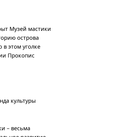
крыт Музей мастики
торию острова
о в этом уголке
ции Прокопис
онда культуры
ки – весьма