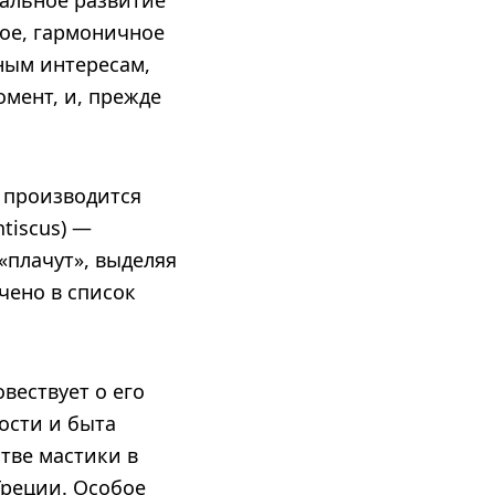
нальное развитие
ное, гармоничное
ным интересам,
мент, и, прежде
е производится
ntiscus) —
«плачут», выделяя
чено в список
вествует о его
ости и быта
тве мастики в
Греции. Особое