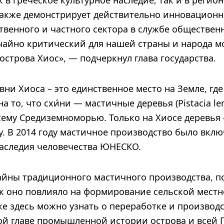
 в греческое культурное наследие, так и в регио
 также демонстрирует действительно инновацион
твенного и частного сектора в службе обществен
чайно критический для нашей страны и народа мо
 острова Хиос», — подчеркнул глава государства.
ни Хиоса – это единственное место на Земле, гд
а то, что схи́ни — мастичные деревья (Pistacia le
сему Средиземноморью. Только на Хиосе деревья 
. В 2014 году мастичное производство было вклю
аследия человечества ЮНЕСКО.
айны традиционного мастичного производства, по
ак оно повлияло на формирование сельской местн
е здесь можно узнать о переработке и производс
ой главе промышленной истории острова и всей 