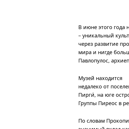
В июне этого года 
– уникальный куль
через развитие пр
мира и нигде боль
Павлопулос, архие
Музей находится
недалеко от посел
Пирги́, на юге ост
Группы Пиреос в ре
По словам Прокопис