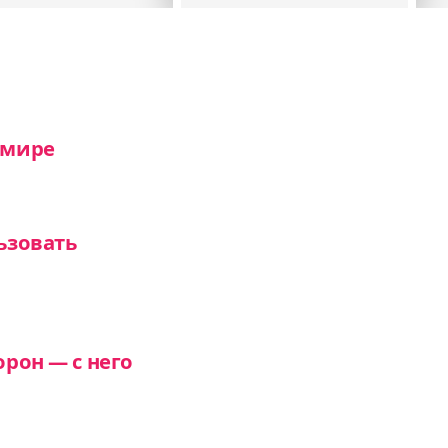
 мире
ьзовать
орон — с него