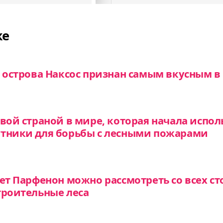
же
о острова Наксос признан самым вкусным в
рвой страной в мире, которая начала испол
утники для борьбы с лесными пожарами
ет Парфенон можно рассмотреть со всех ст
троительные леса