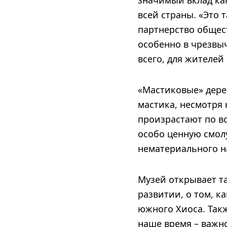
значимый вклад как
всей страны. «Это
партнерство общес
особенно в чрезвы
всего, для жителей
«Мастиковые» дерев
мастика, несмотря н
произрастают по в
особо ценную смолу
нематериального н
Музей открывает т
развитии, о том, к
южного Хиоса. Такж
наше время – важн