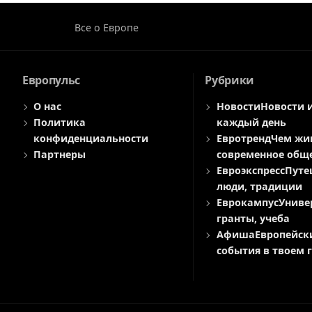
Все о Европе
Европульс
Рубрики
О нас
Новости
Новости 
Политика
каждый день
конфиденциальности
Евротренд
Чем жи
Партнеры
современное общ
Евроэкспресс
Путе
люди, традиции
Еврокампус
Униве
гранты, учеба
Афиша
Европейск
события в твоем 