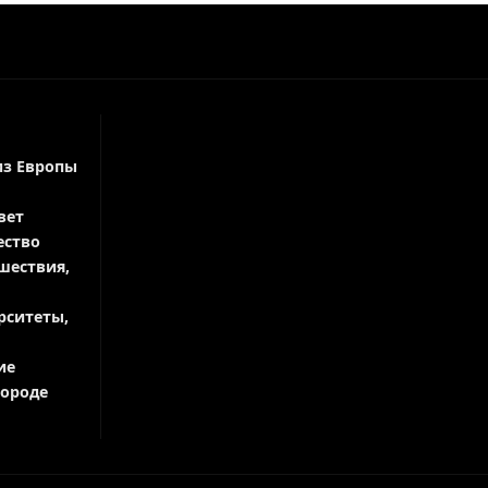
из Европы
вет
ество
шествия,
рситеты,
ие
городе